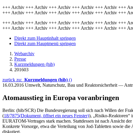
+++ Archiv +++ Archiv +++ Archiv +++ Archiv +++ Archiv +++ Ar
+++ Archiv +++ Archiv +++ Archiv +++ Archiv +++ Archiv +++ Ar
+++ Archiv +++ Archiv +++ Archiv +++ Archiv +++ Archiv +++ Ar
+++ Archiv +++ Archiv +++ Archiv +++ Archiv +++ Archiv +++ Ar
Direkt zum Hauptinhalt springen
Direkt zum Hauptmenü springen
Webarchiv
Presse
Kurzmeldungen (hib)
201603
zurück zu:
Kurzmeldungen (hib)
()
16.03.2016
Umwelt, Naturschutz, Bau und Reaktorsicherheit — Ant
Atomausstieg in Europa voranbringen
Berlin: (hib/SCR) Die Bundesregierung soll sich nach Willen der Frak
(
18/7875
(Dokument, öffnet ein neues Fenster)
), „Risiko-Reaktoren“ 
EURATOM-Vertrages stark machen. Stattdessen ist nach Ansicht der 
Konkrete Vorsorge, etwa die Verteilung von Jod-Tabletten sowie die A
diskutiert.