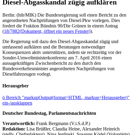
Diesel-Abgasskandal zügig aufklären
Berlin: (hib/MIK) Die Bundesregierung soll einen Bericht zu den
angeordneten Nachprüfungen von Diesel-Pkw vorlegen. Dies
fordert die Fraktion Bündnis 90/Die Grünen in einem Antrag
(
18/7882
(Dokument, öffnet ein neues Fenster)
).
Die Regierung soll dazu den Diesel-Abgasskandal zügig und
umfassend aufklären und die Beratungen notwendiger
Konsequenzen aktiv unterstützen, indem sie rechtzeitig vor der
Sonder-Umweltministerkonferenz am 7. April 2016 einen
aussagekräftigen Zwischenbericht zu den durch den
Bundesverkehrsminister angeordneten Nachprüfungen von
Dieselfahrzeugen vorlegt.
Herausgeber
ö
Bereich "markupOutput(format=HTML, markup=Herausgeber)"
ein-/ausklappen
Deutscher Bundestag, Parlamentsnachrichten
Verantwortlich:
Frank Bergmann (V.i.S.d.P.)
Redaktion:
Lisa Brüßler, Claudia Heine, Alexander Heinrich
(stellv. Chefredakteur), Nina Jeglinski,
Susanne Ködel (Volontärin),