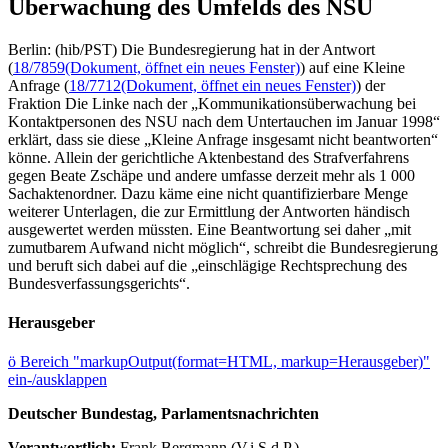
Überwachung des Umfelds des NSU
Berlin: (hib/PST) Die Bundesregierung hat in der Antwort
(
18/7859
(Dokument, öffnet ein neues Fenster)
) auf eine Kleine
Anfrage (
18/7712
(Dokument, öffnet ein neues Fenster)
) der
Fraktion Die Linke nach der „Kommunikationsüberwachung bei
Kontaktpersonen des NSU nach dem Untertauchen im Januar 1998“
erklärt, dass sie diese „Kleine Anfrage insgesamt nicht beantworten“
könne. Allein der gerichtliche Aktenbestand des Strafverfahrens
gegen Beate Zschäpe und andere umfasse derzeit mehr als 1 000
Sachaktenordner. Dazu käme eine nicht quantifizierbare Menge
weiterer Unterlagen, die zur Ermittlung der Antworten händisch
ausgewertet werden müssten. Eine Beantwortung sei daher „mit
zumutbarem Aufwand nicht möglich“, schreibt die Bundesregierung
und beruft sich dabei auf die „einschlägige Rechtsprechung des
Bundesverfassungsgerichts“.
Herausgeber
ö
Bereich "markupOutput(format=HTML, markup=Herausgeber)"
ein-/ausklappen
Deutscher Bundestag, Parlamentsnachrichten
Verantwortlich:
Frank Bergmann (V.i.S.d.P.)