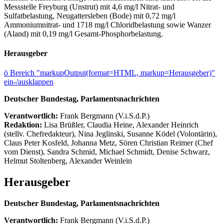
Messstelle Freyburg (Unstrut) mit 4,6 mg/l Nitrat- und
Sulfatbelastung, Neugattersleben (Bode) mit 0,72 mg/l
Ammoniumnitrat- und 1718 mg/l Chloridbelastung sowie Wanzer
(Aland) mit 0,19 mg/l Gesamt-Phosphorbelastung.
Herausgeber
ö
Bereich "markupOutput(format=HTML, markup=Herausgeber)"
ein-/ausklappen
Deutscher Bundestag, Parlamentsnachrichten
Verantwortlich:
Frank Bergmann (V.i.S.d.P.)
Redaktion:
Lisa Brüßler, Claudia Heine, Alexander Heinrich
(stellv. Chefredakteur), Nina Jeglinski,
Susanne Ködel (Volontärin),
Claus Peter Kosfeld, Johanna Metz, Sören Christian Reimer (Chef
vom Dienst), Sandra Schmid, Michael Schmidt, Denise Schwarz,
Helmut Stoltenberg, Alexander Weinlein
Herausgeber
Deutscher Bundestag, Parlamentsnachrichten
Verantwortlich:
Frank Bergmann (V.i.S.d.P.)