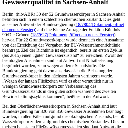
Gewässerqualität in Sachsen-Anhalt
Berlin: (hib/ABR) 30 der 52 Grundwasserkörper in Sachsen-Anhalt
befinden sich in einem schlechten chemischen Zustand. Dies geht
aus einer Antwort der Bundesregierung (
18/7804
(Dokument, öffnet
ein neues Fenster)
) auf eine Kleine Anfrage der Fraktion Bündnis
90/Die Grünen (
18/7627
(Dokument, öffnet ein neues Fenster)
)
hervor. Für 22 Grundwasserkörper wurde demnach eine Ausnahme
von der Erreichung der Vorgaben der EU-Wasserrahmenrichtlinie
beantragt. Ziel der Richtlinie ist eigentlich, bereits im ersten Zyklus
(bis 2015) einen „guten Gewässerzustand“ zu erreichen. Zwölf der
beantragten Ausnahmen sind laut Antwort mit Nitratbelastung
begründet worden, zehn wegen anderer Schadstoffe. Die
Bundesregierung geht davon aus, dass sich die Belastung der
Grundwasserkörper in den nächsten Jahren verringern werde.
„Wegen der langen Fließzeiten wird es aber vermutlich nur in
wenigen Grundwasserkörpern zur Verbesserung des
Grundwasserzustands in den guten schon während des zweiten
Bewirtschaftungszyklus kommen“, heißt es in der Antwort.
Bei den Oberflächenwasserkörpern in Sachsen-Anhalt sind laut
Bundesregierung für 320 von 350 Gewässer Ausnahmen beantragt
worden, in allen Fällen aufgrund des ökologischen Zustands, bei 50
Wasserkörpern zudem aufgrund des chemischen Zustandes. Die am
meisten belasteten Fließgewässermessstellen sind laut Antwort die