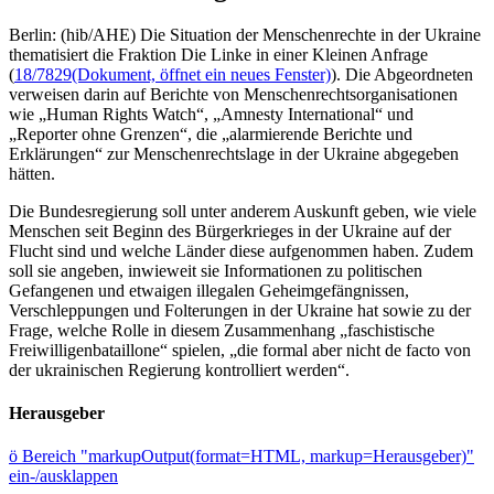
Berlin: (hib/AHE) Die Situation der Menschenrechte in der Ukraine
thematisiert die Fraktion Die Linke in einer Kleinen Anfrage
(
18/7829
(Dokument, öffnet ein neues Fenster)
). Die Abgeordneten
verweisen darin auf Berichte von Menschenrechtsorganisationen
wie „Human Rights Watch“, „Amnesty International“ und
„Reporter ohne Grenzen“, die „alarmierende Berichte und
Erklärungen“ zur Menschenrechtslage in der Ukraine abgegeben
hätten.
Die Bundesregierung soll unter anderem Auskunft geben, wie viele
Menschen seit Beginn des Bürgerkrieges in der Ukraine auf der
Flucht sind und welche Länder diese aufgenommen haben. Zudem
soll sie angeben, inwieweit sie Informationen zu politischen
Gefangenen und etwaigen illegalen Geheimgefängnissen,
Verschleppungen und Folterungen in der Ukraine hat sowie zu der
Frage, welche Rolle in diesem Zusammenhang „faschistische
Freiwilligenbataillone“ spielen, „die formal aber nicht de facto von
der ukrainischen Regierung kontrolliert werden“.
Herausgeber
ö
Bereich "markupOutput(format=HTML, markup=Herausgeber)"
ein-/ausklappen