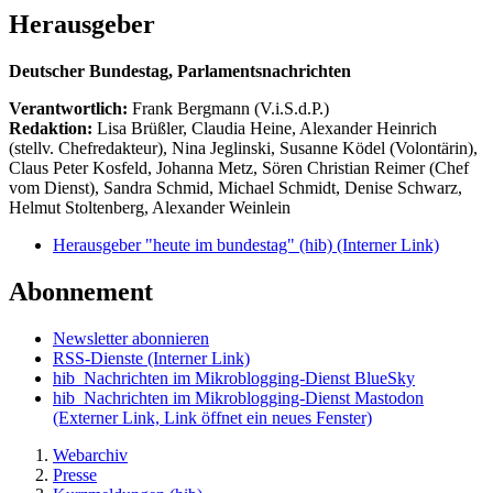
Herausgeber
Deutscher Bundestag, Parlamentsnachrichten
Verantwortlich:
Frank Bergmann (V.i.S.d.P.)
Redaktion:
Lisa Brüßler, Claudia Heine, Alexander Heinrich
(stellv. Chefredakteur), Nina Jeglinski,
Susanne Ködel (Volontärin),
Claus Peter Kosfeld, Johanna Metz, Sören Christian Reimer (Chef
vom Dienst), Sandra Schmid, Michael Schmidt, Denise Schwarz,
Helmut Stoltenberg, Alexander Weinlein
Herausgeber "heute im bundestag" (hib)
(Interner Link)
Abonnement
Newsletter abonnieren
RSS-Dienste
(Interner Link)
hib_Nachrichten im Mikroblogging-Dienst BlueSky
hib_Nachrichten im Mikroblogging-Dienst Mastodon
(Externer Link, Link öffnet ein neues Fenster)
Webarchiv
Presse