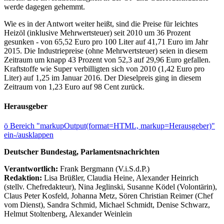
werde dagegen gehemmt.
Wie es in der Antwort weiter heißt, sind die Preise für leichtes
Heizöl (inklusive Mehrwertsteuer) seit 2010 um 36 Prozent
gesunken - von 65,52 Euro pro 100 Liter auf 41,71 Euro im Jahr
2015. Die Industriepreise (ohne Mehrwertsteuer) seien in diesem
Zeitraum um knapp 43 Prozent von 52,3 auf 29,96 Euro gefallen.
Kraftstoffe wie Super verbilligten sich von 2010 (1,42 Euro pro
Liter) auf 1,25 im Januar 2016. Der Dieselpreis ging in diesem
Zeitraum von 1,23 Euro auf 98 Cent zurück.
Herausgeber
ö
Bereich "markupOutput(format=HTML, markup=Herausgeber)"
ein-/ausklappen
Deutscher Bundestag, Parlamentsnachrichten
Verantwortlich:
Frank Bergmann (V.i.S.d.P.)
Redaktion:
Lisa Brüßler, Claudia Heine, Alexander Heinrich
(stellv. Chefredakteur), Nina Jeglinski,
Susanne Ködel (Volontärin),
Claus Peter Kosfeld, Johanna Metz, Sören Christian Reimer (Chef
vom Dienst), Sandra Schmid, Michael Schmidt, Denise Schwarz,
Helmut Stoltenberg, Alexander Weinlein