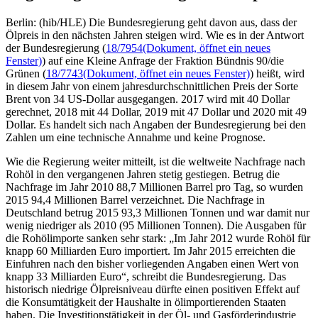
Berlin: (hib/HLE) Die Bundesregierung geht davon aus, dass der
Ölpreis in den nächsten Jahren steigen wird. Wie es in der Antwort
der Bundesregierung (
18/7954
(Dokument, öffnet ein neues
Fenster)
) auf eine Kleine Anfrage der Fraktion Bündnis 90/die
Grünen (
18/7743
(Dokument, öffnet ein neues Fenster)
) heißt, wird
in diesem Jahr von einem jahresdurchschnittlichen Preis der Sorte
Brent von 34 US-Dollar ausgegangen. 2017 wird mit 40 Dollar
gerechnet, 2018 mit 44 Dollar, 2019 mit 47 Dollar und 2020 mit 49
Dollar. Es handelt sich nach Angaben der Bundesregierung bei den
Zahlen um eine technische Annahme und keine Prognose.
Wie die Regierung weiter mitteilt, ist die weltweite Nachfrage nach
Rohöl in den vergangenen Jahren stetig gestiegen. Betrug die
Nachfrage im Jahr 2010 88,7 Millionen Barrel pro Tag, so wurden
2015 94,4 Millionen Barrel verzeichnet. Die Nachfrage in
Deutschland betrug 2015 93,3 Millionen Tonnen und war damit nur
wenig niedriger als 2010 (95 Millionen Tonnen). Die Ausgaben für
die Rohölimporte sanken sehr stark: „Im Jahr 2012 wurde Rohöl für
knapp 60 Milliarden Euro importiert. Im Jahr 2015 erreichten die
Einfuhren nach den bisher vorliegenden Angaben einen Wert von
knapp 33 Milliarden Euro“, schreibt die Bundesregierung. Das
historisch niedrige Ölpreisniveau dürfte einen positiven Effekt auf
die Konsumtätigkeit der Haushalte in ölimportierenden Staaten
haben. Die Investitionstätigkeit in der Öl- und Gasförderindustrie