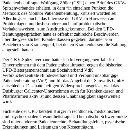
Patientenbeauftragte Wolfgang Zöller (CSU) einen Brief des GKV-
Spitzenverbandes erhalten, in dem “in einzelnen Punkten die
Methodik des Monitor Patientenberatung„ kritisiert worden sei.
Allerdings sei auch “das Interesse der GKV an Hinweisen auf
Problemlagen und insbesondere auch auf problematische
Verhaltensweisen„ zum Ausdruck gekommen. Bei den UPD-
Beratungsgesprächen hatte es offenbar zahlreiche Beschwerden
über die gesetzlichen Krankenkassen gegeben, darunter von
Beziehern von Krankengeld, bei denen Krankenkassen die Zahlung
eingestellt hatten.
Der GKV-Spitzenverband hatte sich im vergangenen Jahr im
Einvernehmen mit dem Patientenbeauftragten gegen die bisherige
UPD-Bietergemeinschaft aus Sozialverband VdK,
Verbraucherzentrale Bundesverband und Verbund unabhängige
Patientenberatung (VuP) und für das Angebot der Sanvartis GmbH
entschieden. Das hatte heftigen Widerspruch ausgelöst, weil das
Duisburger Callcenter-Unternehmen auch für Krankenkassen und
Pharmafirmen aktiv ist und dessen Unabhängigkeit angezweifelt
wird.
Fachleute der UPD beraten Bürger in rechtlichen, medizinischen
und psychosozialen Gesundheitsfragen. Thematische Schwerpunkte
sind unter anderem Patientenrechte, Behandlungsfehler, psychische
Erkrankungen und Leistungen von Kostenträgern.