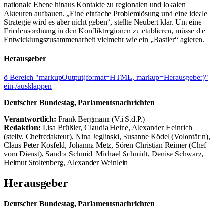
nationale Ebene hinaus Kontakte zu regionalen und lokalen
Akteuren aufbauen. „Eine einfache Problemlösung und eine ideale
Strategie wird es aber nicht geben“, stellte Neubert klar. Um eine
Friedensordnung in den Konfliktregionen zu etablieren, müsse die
Entwicklungszusammenarbeit vielmehr wie ein „Bastler“ agieren.
Herausgeber
ö
Bereich "markupOutput(format=HTML, markup=Herausgeber)"
ein-/ausklappen
Deutscher Bundestag, Parlamentsnachrichten
Verantwortlich:
Frank Bergmann (V.i.S.d.P.)
Redaktion:
Lisa Brüßler, Claudia Heine, Alexander Heinrich
(stellv. Chefredakteur), Nina Jeglinski,
Susanne Ködel (Volontärin),
Claus Peter Kosfeld, Johanna Metz, Sören Christian Reimer (Chef
vom Dienst), Sandra Schmid, Michael Schmidt, Denise Schwarz,
Helmut Stoltenberg, Alexander Weinlein
Herausgeber
Deutscher Bundestag, Parlamentsnachrichten