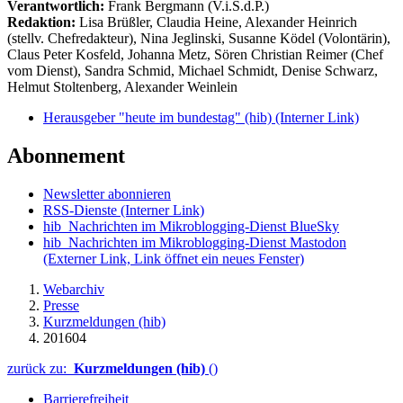
Verantwortlich:
Frank Bergmann (V.i.S.d.P.)
Redaktion:
Lisa Brüßler, Claudia Heine, Alexander Heinrich
(stellv. Chefredakteur), Nina Jeglinski,
Susanne Ködel (Volontärin),
Claus Peter Kosfeld, Johanna Metz, Sören Christian Reimer (Chef
vom Dienst), Sandra Schmid, Michael Schmidt, Denise Schwarz,
Helmut Stoltenberg, Alexander Weinlein
Herausgeber "heute im bundestag" (hib)
(Interner Link)
Abonnement
Newsletter abonnieren
RSS-Dienste
(Interner Link)
hib_Nachrichten im Mikroblogging-Dienst BlueSky
hib_Nachrichten im Mikroblogging-Dienst Mastodon
(Externer Link, Link öffnet ein neues Fenster)
Webarchiv
Presse
Kurzmeldungen (hib)
201604
zurück zu:
Kurzmeldungen (hib)
()
Barrierefreiheit