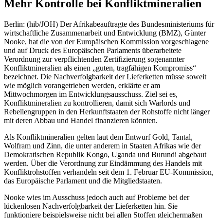
Mehr Kontrolle bei Konfliktmineralien
Berlin: (hib/JOH) Der Afrikabeauftragte des Bundesministeriums für
wirtschaftliche Zusammenarbeit und Entwicklung (BMZ), Günter
Nooke, hat die von der Europäischen Kommission vorgeschlagene
und auf Druck des Europäischen Parlaments überarbeitete
Verordnung zur verpflichtenden Zertifizierung sogenannter
Konfliktmineralien als einen „guten, tragfähigen Kompromiss“
bezeichnet. Die Nachverfolgbarkeit der Lieferketten müsse soweit
wie möglich vorangetrieben werden, erklärte er am
Mittwochmorgen im Entwicklungsausschuss. Ziel sei es,
Konfliktmineralien zu kontrollieren, damit sich Warlords und
Rebellengruppen in den Herkunftstaaten der Rohstoffe nicht länger
mit deren Abbau und Handel finanzieren könnten.
Als Konfliktmineralien gelten laut dem Entwurf Gold, Tantal,
Wolfram und Zinn, die unter anderem in Staaten Afrikas wie der
Demokratischen Republik Kongo, Uganda und Burundi abgebaut
werden. Über die Verordnung zur Eindämmung des Handels mit
Konfliktrohstoffen verhandeln seit dem 1. Februar EU-Kommission,
das Europäische Parlament und die Mitgliedstaaten.
Nooke wies im Ausschuss jedoch auch auf Probleme bei der
lückenlosen Nachverfolgbarkeit der Lieferketten hin. Sie
funktioniere beispielsweise nicht bei allen Stoffen gleichermaßen