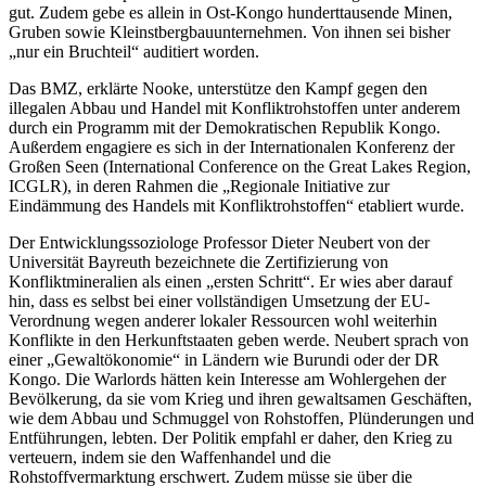
gut. Zudem gebe es allein in Ost-Kongo hunderttausende Minen,
Gruben sowie Kleinstbergbauunternehmen. Von ihnen sei bisher
„nur ein Bruchteil“ auditiert worden.
Das BMZ, erklärte Nooke, unterstütze den Kampf gegen den
illegalen Abbau und Handel mit Konfliktrohstoffen unter anderem
durch ein Programm mit der Demokratischen Republik Kongo.
Außerdem engagiere es sich in der Internationalen Konferenz der
Großen Seen (International Conference on the Great Lakes Region,
ICGLR), in deren Rahmen die „Regionale Initiative zur
Eindämmung des Handels mit Konfliktrohstoffen“ etabliert wurde.
Der Entwicklungssoziologe Professor Dieter Neubert von der
Universität Bayreuth bezeichnete die Zertifizierung von
Konfliktmineralien als einen „ersten Schritt“. Er wies aber darauf
hin, dass es selbst bei einer vollständigen Umsetzung der EU-
Verordnung wegen anderer lokaler Ressourcen wohl weiterhin
Konflikte in den Herkunftstaaten geben werde. Neubert sprach von
einer „Gewaltökonomie“ in Ländern wie Burundi oder der DR
Kongo. Die Warlords hätten kein Interesse am Wohlergehen der
Bevölkerung, da sie vom Krieg und ihren gewaltsamen Geschäften,
wie dem Abbau und Schmuggel von Rohstoffen, Plünderungen und
Entführungen, lebten. Der Politik empfahl er daher, den Krieg zu
verteuern, indem sie den Waffenhandel und die
Rohstoffvermarktung erschwert. Zudem müsse sie über die