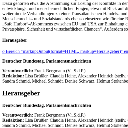
Dazu gehörten etwa die Abstimmung zur Lösung der Konflikte in der U
entwicklungs- und menschenrechtlichen Fragen, etwa mit Blick auf d
weiterhin die Verhandlungen zu einer Transatlantischen Handels- und
Menschenrechts- und Sozialstandards ebenso einsetzen wie für eine
„Safe Harbor“-Abkommens zwischen EU und USA zur Einhaltung eines
Privatsphäre, Sicherheit und wirtschaftlichen Chancen“. Außerdem s
Herausgeber
ö
Bereich "markupOutput(format=HTML, markup=Herausgeber)" ein
Deutscher Bundestag, Parlamentsnachrichten
Verantwortlich:
Frank Bergmann (V.i.S.d.P.)
Redaktion:
Lisa Brüßler, Claudia Heine, Alexander Heinrich (stellv.
Sandra Schmid, Michael Schmidt, Denise Schwarz, Helmut Stoltenbe
Herausgeber
Deutscher Bundestag, Parlamentsnachrichten
Verantwortlich:
Frank Bergmann (V.i.S.d.P.)
Redaktion:
Lisa Brüßler, Claudia Heine, Alexander Heinrich (stellv.
Sandra Schmid, Michael Schmidt, Denise Schwarz, Helmut Stoltenbe