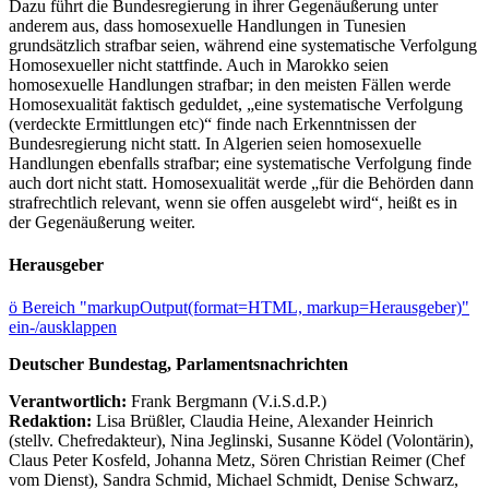
Dazu führt die Bundesregierung in ihrer Gegenäußerung unter
anderem aus, dass homosexuelle Handlungen in Tunesien
grundsätzlich strafbar seien, während eine systematische Verfolgung
Homosexueller nicht stattfinde. Auch in Marokko seien
homosexuelle Handlungen strafbar; in den meisten Fällen werde
Homosexualität faktisch geduldet, „eine systematische Verfolgung
(verdeckte Ermittlungen etc)“ finde nach Erkenntnissen der
Bundesregierung nicht statt. In Algerien seien homosexuelle
Handlungen ebenfalls strafbar; eine systematische Verfolgung finde
auch dort nicht statt. Homosexualität werde „für die Behörden dann
strafrechtlich relevant, wenn sie offen ausgelebt wird“, heißt es in
der Gegenäußerung weiter.
Herausgeber
ö
Bereich "markupOutput(format=HTML, markup=Herausgeber)"
ein-/ausklappen
Deutscher Bundestag, Parlamentsnachrichten
Verantwortlich:
Frank Bergmann (V.i.S.d.P.)
Redaktion:
Lisa Brüßler, Claudia Heine, Alexander Heinrich
(stellv. Chefredakteur), Nina Jeglinski,
Susanne Ködel (Volontärin),
Claus Peter Kosfeld, Johanna Metz, Sören Christian Reimer (Chef
vom Dienst), Sandra Schmid, Michael Schmidt, Denise Schwarz,