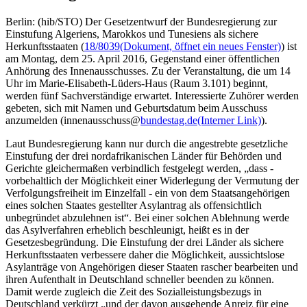
Berlin: (hib/STO) Der Gesetzentwurf der Bundesregierung zur
Einstufung Algeriens, Marokkos und Tunesiens als sichere
Herkunftsstaaten (
18/8039
(Dokument, öffnet ein neues Fenster)
) ist
am Montag, dem 25. April 2016, Gegenstand einer öffentlichen
Anhörung des Innenausschusses. Zu der Veranstaltung, die um 14
Uhr im Marie-Elisabeth-Lüders-Haus (Raum 3.101) beginnt,
werden fünf Sachverständige erwartet. Interessierte Zuhörer werden
gebeten, sich mit Namen und Geburtsdatum beim Ausschuss
anzumelden (innenausschuss@
bundestag.de
(Interner Link)
).
Laut Bundesregierung kann nur durch die angestrebte gesetzliche
Einstufung der drei nordafrikanischen Länder für Behörden und
Gerichte gleichermaßen verbindlich festgelegt werden, „dass -
vorbehaltlich der Möglichkeit einer Widerlegung der Vermutung der
Verfolgungsfreiheit im Einzelfall - ein von dem Staatsangehörigen
eines solchen Staates gestellter Asylantrag als offensichtlich
unbegründet abzulehnen ist“. Bei einer solchen Ablehnung werde
das Asylverfahren erheblich beschleunigt, heißt es in der
Gesetzesbegründung. Die Einstufung der drei Länder als sichere
Herkunftsstaaten verbessere daher die Möglichkeit, aussichtslose
Asylanträge von Angehörigen dieser Staaten rascher bearbeiten und
ihren Aufenthalt in Deutschland schneller beenden zu können.
Damit werde zugleich die Zeit des Sozialleistungsbezugs in
Deutschland verkürzt „und der davon ausgehende Anreiz für eine