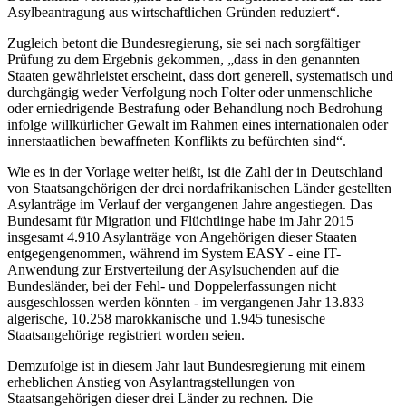
Asylbeantragung aus wirtschaftlichen Gründen reduziert“.
Zugleich betont die Bundesregierung, sie sei nach sorgfältiger
Prüfung zu dem Ergebnis gekommen, „dass in den genannten
Staaten gewährleistet erscheint, dass dort generell, systematisch und
durchgängig weder Verfolgung noch Folter oder unmenschliche
oder erniedrigende Bestrafung oder Behandlung noch Bedrohung
infolge willkürlicher Gewalt im Rahmen eines internationalen oder
innerstaatlichen bewaffneten Konflikts zu befürchten sind“.
Wie es in der Vorlage weiter heißt, ist die Zahl der in Deutschland
von Staatsangehörigen der drei nordafrikanischen Länder gestellten
Asylanträge im Verlauf der vergangenen Jahre angestiegen. Das
Bundesamt für Migration und Flüchtlinge habe im Jahr 2015
insgesamt 4.910 Asylanträge von Angehörigen dieser Staaten
entgegengenommen, während im System EASY - eine IT-
Anwendung zur Erstverteilung der Asylsuchenden auf die
Bundesländer, bei der Fehl- und Doppelerfassungen nicht
ausgeschlossen werden könnten - im vergangenen Jahr 13.833
algerische, 10.258 marokkanische und 1.945 tunesische
Staatsangehörige registriert worden seien.
Demzufolge ist in diesem Jahr laut Bundesregierung mit einem
erheblichen Anstieg von Asylantragstellungen von
Staatsangehörigen dieser drei Länder zu rechnen. Die