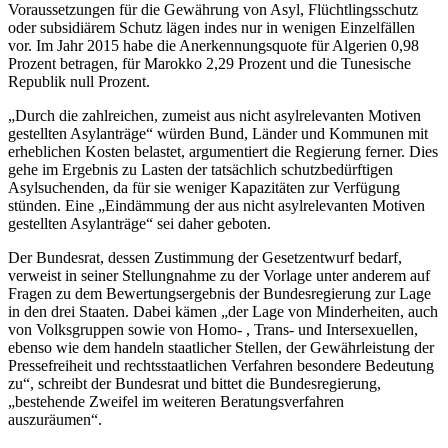
Voraussetzungen für die Gewährung von Asyl, Flüchtlingsschutz
oder subsidiärem Schutz lägen indes nur in wenigen Einzelfällen
vor. Im Jahr 2015 habe die Anerkennungsquote für Algerien 0,98
Prozent betragen, für Marokko 2,29 Prozent und die Tunesische
Republik null Prozent.
„Durch die zahlreichen, zumeist aus nicht asylrelevanten Motiven
gestellten Asylanträge“ würden Bund, Länder und Kommunen mit
erheblichen Kosten belastet, argumentiert die Regierung ferner. Dies
gehe im Ergebnis zu Lasten der tatsächlich schutzbedürftigen
Asylsuchenden, da für sie weniger Kapazitäten zur Verfügung
stünden. Eine „Eindämmung der aus nicht asylrelevanten Motiven
gestellten Asylanträge“ sei daher geboten.
Der Bundesrat, dessen Zustimmung der Gesetzentwurf bedarf,
verweist in seiner Stellungnahme zu der Vorlage unter anderem auf
Fragen zu dem Bewertungsergebnis der Bundesregierung zur Lage
in den drei Staaten. Dabei kämen „der Lage von Minderheiten, auch
von Volksgruppen sowie von Homo- , Trans- und Intersexuellen,
ebenso wie dem handeln staatlicher Stellen, der Gewährleistung der
Pressefreiheit und rechtsstaatlichen Verfahren besondere Bedeutung
zu“, schreibt der Bundesrat und bittet die Bundesregierung,
„bestehende Zweifel im weiteren Beratungsverfahren
auszuräumen“.