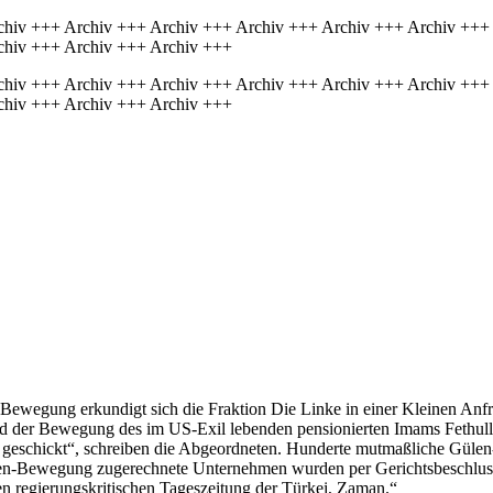
chiv +++ Archiv +++ Archiv +++ Archiv +++ Archiv +++ Archiv +++
chiv +++ Archiv +++ Archiv +++
chiv +++ Archiv +++ Archiv +++ Archiv +++ Archiv +++ Archiv +++
chiv +++ Archiv +++ Archiv +++
ewegung erkundigt sich die Fraktion Die Linke in einer Kleinen Anfr
 der Bewegung des im US-Exil lebenden pensionierten Imams Fethullah
d geschickt“, schreiben die Abgeordneten. Hunderte mutmaßliche Gülen-
Bewegung zugerechnete Unternehmen wurden per Gerichtsbeschluss unte
n regierungskritischen Tageszeitung der Türkei, Zaman.“