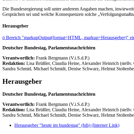
Die Bundesregierung soll unter anderem Angaben machen, inwieweit s
Gesprächen sei und welche Konsequenzen solche „Verfolgungsmaßnah
Herausgeber
ö
Bereich "markupOutput(format=HTML, markup=Herausgeber)" ein
Deutscher Bundestag, Parlamentsnachrichten
Verantwortlich:
Frank Bergmann (V.i.S.d.P.)
Redaktion:
Lisa Brüßler, Claudia Heine, Alexander Heinrich (stellv.
Sandra Schmid, Michael Schmidt, Denise Schwarz, Helmut Stoltenbe
Herausgeber
Deutscher Bundestag, Parlamentsnachrichten
Verantwortlich:
Frank Bergmann (V.i.S.d.P.)
Redaktion:
Lisa Brüßler, Claudia Heine, Alexander Heinrich (stellv.
Sandra Schmid, Michael Schmidt, Denise Schwarz, Helmut Stoltenbe
Herausgeber "heute im bundestag" (hib)
(Interner Link)