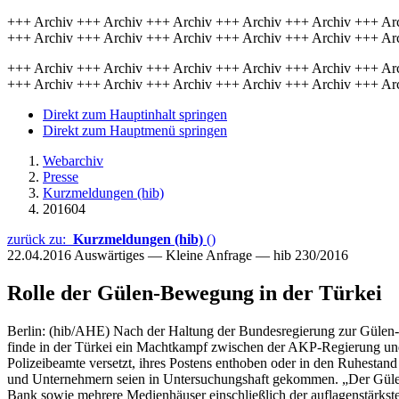
+++ Archiv +++ Archiv +++ Archiv +++ Archiv +++ Archiv +++ Ar
+++ Archiv +++ Archiv +++ Archiv +++ Archiv +++ Archiv +++ Ar
+++ Archiv +++ Archiv +++ Archiv +++ Archiv +++ Archiv +++ Ar
+++ Archiv +++ Archiv +++ Archiv +++ Archiv +++ Archiv +++ Ar
Direkt zum Hauptinhalt springen
Direkt zum Hauptmenü springen
Webarchiv
Presse
Kurzmeldungen (hib)
201604
zurück zu:
Kurzmeldungen (hib)
()
22.04.2016
Auswärtiges — Kleine Anfrage — hib 230/2016
Rolle der Gülen-Bewegung in der Türkei
Berlin: (hib/AHE) Nach der Haltung der Bundesregierung zur Gülen-B
finde in der Türkei ein Machtkampf zwischen der AKP-Regierung und
Polizeibeamte versetzt, ihres Postens enthoben oder in den Ruhestan
und Unternehmern seien in Untersuchungshaft gekommen. „Der Gülen-
Bank sowie mehrere Medienhäuser einschließlich der auflagenstärkste