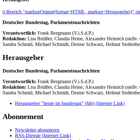
ö
Bereich "markupOutput(format=HTML, markup=Herausgeber)" ein
Deutscher Bundestag, Parlamentsnachrichten
Verantwortlich:
Frank Bergmann (V.i.S.d.P.)
Redaktion:
Lisa Brüßler, Claudia Heine, Alexander Heinrich (stellv.
Sandra Schmid, Michael Schmidt, Denise Schwarz, Helmut Stoltenbe
Herausgeber
Deutscher Bundestag, Parlamentsnachrichten
Verantwortlich:
Frank Bergmann (V.i.S.d.P.)
Redaktion:
Lisa Brüßler, Claudia Heine, Alexander Heinrich (stellv.
Sandra Schmid, Michael Schmidt, Denise Schwarz, Helmut Stoltenbe
Herausgeber "heute im bundestag" (hib)
(Interner Link)
Abonnement
Newsletter abonnieren
RSS-Dienste
(Interner Link)