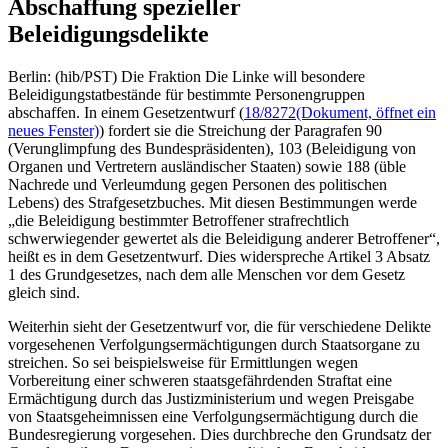
Abschaffung spezieller
Beleidigungsdelikte
Berlin: (hib/PST) Die Fraktion Die Linke will besondere
Beleidigungstatbestände für bestimmte Personengruppen
abschaffen. In einem Gesetzentwurf (
18/8272
(Dokument, öffnet ein
neues Fenster)
) fordert sie die Streichung der Paragrafen 90
(Verunglimpfung des Bundespräsidenten), 103 (Beleidigung von
Organen und Vertretern ausländischer Staaten) sowie 188 (üble
Nachrede und Verleumdung gegen Personen des politischen
Lebens) des Strafgesetzbuches. Mit diesen Bestimmungen werde
„die Beleidigung bestimmter Betroffener strafrechtlich
schwerwiegender gewertet als die Beleidigung anderer Betroffener“,
heißt es in dem Gesetzentwurf. Dies widerspreche Artikel 3 Absatz
1 des Grundgesetzes, nach dem alle Menschen vor dem Gesetz
gleich sind.
Weiterhin sieht der Gesetzentwurf vor, die für verschiedene Delikte
vorgesehenen Verfolgungsermächtigungen durch Staatsorgane zu
streichen. So sei beispielsweise für Ermittlungen wegen
Vorbereitung einer schweren staatsgefährdenden Straftat eine
Ermächtigung durch das Justizministerium und wegen Preisgabe
von Staatsgeheimnissen eine Verfolgungsermächtigung durch die
Bundesregierung vorgesehen. Dies durchbreche den Grundsatz der