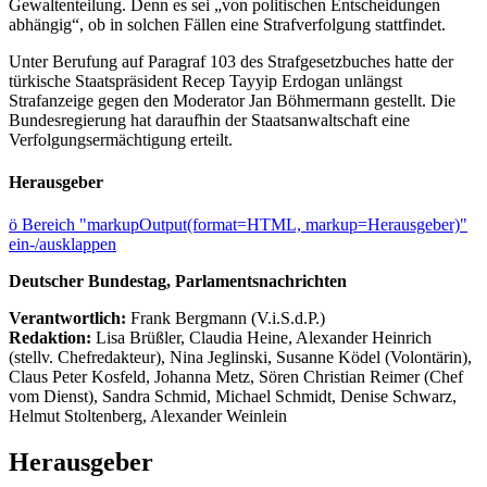
Gewaltenteilung. Denn es sei „von politischen Entscheidungen
abhängig“, ob in solchen Fällen eine Strafverfolgung stattfindet.
Unter Berufung auf Paragraf 103 des Strafgesetzbuches hatte der
türkische Staatspräsident Recep Tayyip Erdogan unlängst
Strafanzeige gegen den Moderator Jan Böhmermann gestellt. Die
Bundesregierung hat daraufhin der Staatsanwaltschaft eine
Verfolgungsermächtigung erteilt.
Herausgeber
ö
Bereich "markupOutput(format=HTML, markup=Herausgeber)"
ein-/ausklappen
Deutscher Bundestag, Parlamentsnachrichten
Verantwortlich:
Frank Bergmann (V.i.S.d.P.)
Redaktion:
Lisa Brüßler, Claudia Heine, Alexander Heinrich
(stellv. Chefredakteur), Nina Jeglinski,
Susanne Ködel (Volontärin),
Claus Peter Kosfeld, Johanna Metz, Sören Christian Reimer (Chef
vom Dienst), Sandra Schmid, Michael Schmidt, Denise Schwarz,
Helmut Stoltenberg, Alexander Weinlein
Herausgeber