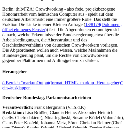
Berlin: (hib/FZA) Crowdworking - also freie, projektbezogene
Honorararbeit vom heimischen Computer aus - spielt auf dem
deutschen Arbeitsmarkt eine immer größere Rolle. Das stellt die
Fraktion Die Linke in einer Kleinen Anfrage (
18/8179
(Dokument,
öffnet ein neues Fenster)
) fest. Die Abgeordneten erkundigen sich
danach, welche Erkenntnisse der Bundesregierung etwa über die
Arbeitsbedingungen, die Altersstruktur und das
Geschlechterverhältnis von deutschen Crowdworkern vorliegen.
Die Abgeordneten wollen auch wissen, welche Maßnahmen die
Bundesregierung plant, um die Rechte von Crowdworkern
gegenüber Plattformen und Auftraggebern zu stärken.
Herausgeber
ö
Bereich "markupOutput(format=HTML, markup=Herausgeber)"
ein-/ausklappen
Deutscher Bundestag, Parlamentsnachrichten
Verantwortlich:
Frank Bergmann (V.i.S.d.P.)
Redaktion:
Lisa Brüßler, Claudia Heine, Alexander Heinrich
(stellv. Chefredakteur), Nina Jeglinski,
Susanne Ködel (Volontärin),
Claus Peter Kosfeld, Johanna Metz, Sören Christian Reimer (Chef
vom Dienst), Sandra Schmid, Michael Schmidt, Denise Schwarz,