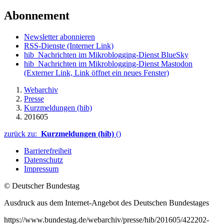
Abonnement
Newsletter abonnieren
RSS-Dienste
(Interner Link)
hib_Nachrichten im Mikroblogging-Dienst BlueSky
hib_Nachrichten im Mikroblogging-Dienst Mastodon
(Externer Link, Link öffnet ein neues Fenster)
Webarchiv
Presse
Kurzmeldungen (hib)
201605
zurück zu:
Kurzmeldungen (hib)
()
Barrierefreiheit
Datenschutz
Impressum
© Deutscher Bundestag
Ausdruck aus dem Internet-Angebot des Deutschen Bundestages
https://www.bundestag.de/webarchiv/presse/hib/201605/422202-