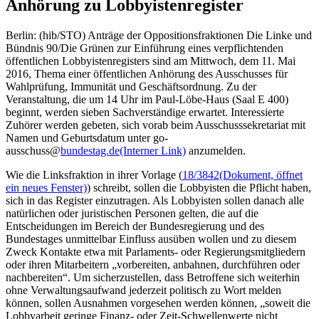
Anhörung zu Lobbyistenregister
Berlin: (hib/STO) Anträge der Oppositionsfraktionen Die Linke und
Bündnis 90/Die Grünen zur Einführung eines verpflichtenden
öffentlichen Lobbyistenregisters sind am Mittwoch, dem 11. Mai
2016, Thema einer öffentlichen Anhörung des Ausschusses für
Wahlprüfung, Immunität und Geschäftsordnung. Zu der
Veranstaltung, die um 14 Uhr im Paul-Löbe-Haus (Saal E 400)
beginnt, werden sieben Sachverständige erwartet. Interessierte
Zuhörer werden gebeten, sich vorab beim Ausschusssekretariat mit
Namen und Geburtsdatum unter go-
ausschuss@
bundestag.de
(Interner Link)
anzumelden.
Wie die Linksfraktion in ihrer Vorlage (
18/3842
(Dokument, öffnet
ein neues Fenster)
) schreibt, sollen die Lobbyisten die Pflicht haben,
sich in das Register einzutragen. Als Lobbyisten sollen danach alle
natürlichen oder juristischen Personen gelten, die auf die
Entscheidungen im Bereich der Bundesregierung und des
Bundestages unmittelbar Einfluss ausüben wollen und zu diesem
Zweck Kontakte etwa mit Parlaments- oder Regierungsmitgliedern
oder ihren Mitarbeitern „vorbereiten, anbahnen, durchführen oder
nachbereiten“. Um sicherzustellen, dass Betroffene sich weiterhin
ohne Verwaltungsaufwand jederzeit politisch zu Wort melden
können, sollen Ausnahmen vorgesehen werden können, „soweit die
Lobbyarbeit geringe Finanz- oder Zeit-Schwellenwerte nicht