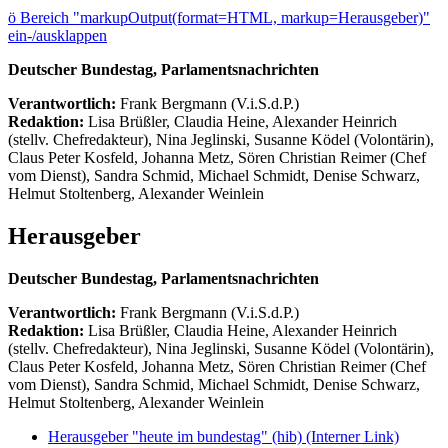
ö
Bereich "markupOutput(format=HTML, markup=Herausgeber)"
ein-/ausklappen
Deutscher Bundestag, Parlamentsnachrichten
Verantwortlich:
Frank Bergmann (V.i.S.d.P.)
Redaktion:
Lisa Brüßler, Claudia Heine, Alexander Heinrich
(stellv. Chefredakteur), Nina Jeglinski,
Susanne Ködel (Volontärin),
Claus Peter Kosfeld, Johanna Metz, Sören Christian Reimer (Chef
vom Dienst), Sandra Schmid, Michael Schmidt, Denise Schwarz,
Helmut Stoltenberg, Alexander Weinlein
Herausgeber
Deutscher Bundestag, Parlamentsnachrichten
Verantwortlich:
Frank Bergmann (V.i.S.d.P.)
Redaktion:
Lisa Brüßler, Claudia Heine, Alexander Heinrich
(stellv. Chefredakteur), Nina Jeglinski,
Susanne Ködel (Volontärin),
Claus Peter Kosfeld, Johanna Metz, Sören Christian Reimer (Chef
vom Dienst), Sandra Schmid, Michael Schmidt, Denise Schwarz,
Helmut Stoltenberg, Alexander Weinlein
Herausgeber "heute im bundestag" (hib)
(Interner Link)