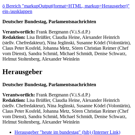
ö
Bereich "markupOutput(format=HTML, markup=Herausgeber)"
ein-/ausklappen
Deutscher Bundestag, Parlamentsnachrichten
Verantwortlich:
Frank Bergmann (V.i.S.d.P.)
Redaktion:
Lisa Brüßler, Claudia Heine, Alexander Heinrich
(stellv. Chefredakteur), Nina Jeglinski,
Susanne Ködel (Volontärin),
Claus Peter Kosfeld, Johanna Metz, Sören Christian Reimer (Chef
vom Dienst), Sandra Schmid, Michael Schmidt, Denise Schwarz,
Helmut Stoltenberg, Alexander Weinlein
Herausgeber
Deutscher Bundestag, Parlamentsnachrichten
Verantwortlich:
Frank Bergmann (V.i.S.d.P.)
Redaktion:
Lisa Brüßler, Claudia Heine, Alexander Heinrich
(stellv. Chefredakteur), Nina Jeglinski,
Susanne Ködel (Volontärin),
Claus Peter Kosfeld, Johanna Metz, Sören Christian Reimer (Chef
vom Dienst), Sandra Schmid, Michael Schmidt, Denise Schwarz,
Helmut Stoltenberg, Alexander Weinlein
Herausgeber "heute im bundestag" (hib)
(Interner Link)