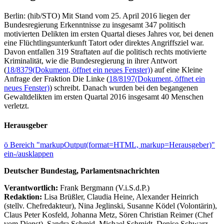
Berlin: (hib/STO) Mit Stand vom 25. April 2016 liegen der
Bundesregierung Erkenntnisse zu insgesamt 347 politisch
motivierten Delikten im ersten Quartal dieses Jahres vor, bei denen
eine Flüchtlingsunterkunft Tatort oder direktes Angriffsziel war.
Davon entfallen 319 Straftaten auf die politisch rechts motivierte
Kriminalität, wie die Bundesregierung in ihrer Antwort
(
18/8379
(Dokument, öffnet ein neues Fenster)
) auf eine Kleine
Anfrage der Fraktion Die Linke (
18/8197
(Dokument, öffnet ein
neues Fenster)
) schreibt. Danach wurden bei den begangenen
Gewaltdelikten im ersten Quartal 2016 insgesamt 40 Menschen
verletzt.
Herausgeber
ö
Bereich "markupOutput(format=HTML, markup=Herausgeber)"
ein-/ausklappen
Deutscher Bundestag, Parlamentsnachrichten
Verantwortlich:
Frank Bergmann (V.i.S.d.P.)
Redaktion:
Lisa Brüßler, Claudia Heine, Alexander Heinrich
(stellv. Chefredakteur), Nina Jeglinski,
Susanne Ködel (Volontärin),
Claus Peter Kosfeld, Johanna Metz, Sören Christian Reimer (Chef
vom Dienst), Sandra Schmid, Michael Schmidt, Denise Schwarz,