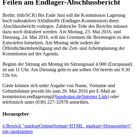
Feilen am Endlager-Abschlussbericht
Berlin: (hib/SCR) Bis Ende Juni soll die Kommission Lagerung
hoch radioaktiver Abfallstoffe (Endlager-Kommission) ihren
Abschlussbericht vorlegen. Zahlreiche Teile des Berichts müssen
dazu noch diskutiert werden. Am Montag, 23. Mai 2016, und
Dienstag, 24. Mai 2016, will das Gremium die Beratungen zu den
Entwürfen fortsetzen. Am Montag steht zudem die
Öffentlichkeitsbeteiligung und die Zeit- und Arbeitsplanung der
Kommission auf der Agenda.
Beginn der Sitzung am Montag im Sitzungssaal 4.900 (Europasaal)
ist um 11 Uhr. Am Dienstag geht es am selben Ort bereits um 9.30
Uhr los.
Gäste können sich unter Angabe von Name, Vorname und
Geburtsdatum jeweils bis zum 20. Mai 2016 per E-Mail an
kommission.endlagerung@
bundestag.de
(Interner Link)
oder
telefonisch unter (030) 227-32978 anmelden.
Herausgeber
ö
Bereich "markupOutput(format=HTML, markup=Herausgeber)"
ein-/ausklappen