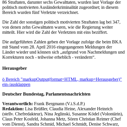
86 Straftaten, darunter sechs Gewalttaten, wurden laut Vorlage der
politisch motivierten Ausländerkriminalität zugeordnet; in diesem
Bereich wurden fünf Verletzte verzeichnet.
Die Zahl der sonstigen politisch motivierten Straftaten lag bei 347,
von denen zehn Gewalttaten waren, wie die Regierung weiter
mitteilt. Hier wird die Zahl der Verletzten mit eins beziffert.
Die aufgeführten Zahlen geben der Vorlage zufolge die beim BKA
mit Stand vom 28. April 2016 eingegangenen Meldungen der
Länder wieder und können sich „aufgrund von Nachmeldungen und
Korrekturen noch - teilweise erheblich - verändern“.
Herausgeber
ö
Bereich "markupOutput(format=HTML, markup=Herausgeber)"
ein-/ausklappen
Deutscher Bundestag, Parlamentsnachrichten
Verantwortlich:
Frank Bergmann (V.i.S.d.P.)
Redaktion:
Lisa Brüßler, Claudia Heine, Alexander Heinrich
(stellv. Chefredakteur), Nina Jeglinski,
Susanne Ködel (Volontärin),
Claus Peter Kosfeld, Johanna Metz, Sören Christian Reimer (Chef
vom Dienst), Sandra Schmid, Michael Schmidt, Denise Schwarz,