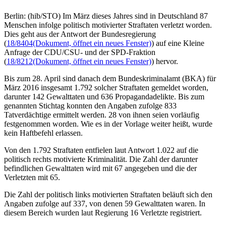
Berlin: (hib/STO) Im März dieses Jahres sind in Deutschland 87
Menschen infolge politisch motivierter Straftaten verletzt worden.
Dies geht aus der Antwort der Bundesregierung
(
18/8404
(Dokument, öffnet ein neues Fenster)
) auf eine Kleine
Anfrage der CDU/CSU- und der SPD-Fraktion
(
18/8212
(Dokument, öffnet ein neues Fenster)
) hervor.
Bis zum 28. April sind danach dem Bundeskriminalamt (BKA) für
März 2016 insgesamt 1.792 solcher Straftaten gemeldet worden,
darunter 142 Gewalttaten und 636 Propagandadelikte. Bis zum
genannten Stichtag konnten den Angaben zufolge 833
Tatverdächtige ermittelt werden. 28 von ihnen seien vorläufig
festgenommen worden. Wie es in der Vorlage weiter heißt, wurde
kein Haftbefehl erlassen.
Von den 1.792 Straftaten entfielen laut Antwort 1.022 auf die
politisch rechts motivierte Kriminalität. Die Zahl der darunter
befindlichen Gewalttaten wird mit 67 angegeben und die der
Verletzten mit 65.
Die Zahl der politisch links motivierten Straftaten beläuft sich den
Angaben zufolge auf 337, von denen 59 Gewalttaten waren. In
diesem Bereich wurden laut Regierung 16 Verletzte registriert.