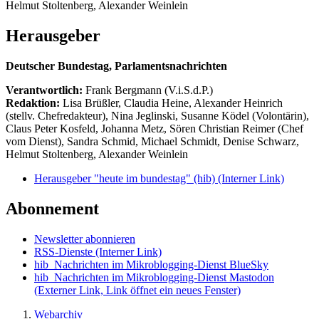
Helmut Stoltenberg, Alexander Weinlein
Herausgeber
Deutscher Bundestag, Parlamentsnachrichten
Verantwortlich:
Frank Bergmann (V.i.S.d.P.)
Redaktion:
Lisa Brüßler, Claudia Heine, Alexander Heinrich
(stellv. Chefredakteur), Nina Jeglinski,
Susanne Ködel (Volontärin),
Claus Peter Kosfeld, Johanna Metz, Sören Christian Reimer (Chef
vom Dienst), Sandra Schmid, Michael Schmidt, Denise Schwarz,
Helmut Stoltenberg, Alexander Weinlein
Herausgeber "heute im bundestag" (hib)
(Interner Link)
Abonnement
Newsletter abonnieren
RSS-Dienste
(Interner Link)
hib_Nachrichten im Mikroblogging-Dienst BlueSky
hib_Nachrichten im Mikroblogging-Dienst Mastodon
(Externer Link, Link öffnet ein neues Fenster)
Webarchiv