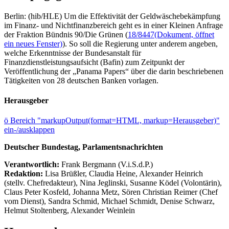
Berlin: (hib/HLE) Um die Effektivität der Geldwäschebekämpfung
im Finanz- und Nichtfinanzbereich geht es in einer Kleinen Anfrage
der Fraktion Bündnis 90/Die Grünen (
18/8447
(Dokument, öffnet
ein neues Fenster)
). So soll die Regierung unter anderem angeben,
welche Erkenntnisse der Bundesanstalt für
Finanzdienstleistungsaufsicht (Bafin) zum Zeitpunkt der
Veröffentlichung der „Panama Papers“ über die darin beschriebenen
Tätigkeiten von 28 deutschen Banken vorlagen.
Herausgeber
ö
Bereich "markupOutput(format=HTML, markup=Herausgeber)"
ein-/ausklappen
Deutscher Bundestag, Parlamentsnachrichten
Verantwortlich:
Frank Bergmann (V.i.S.d.P.)
Redaktion:
Lisa Brüßler, Claudia Heine, Alexander Heinrich
(stellv. Chefredakteur), Nina Jeglinski,
Susanne Ködel (Volontärin),
Claus Peter Kosfeld, Johanna Metz, Sören Christian Reimer (Chef
vom Dienst), Sandra Schmid, Michael Schmidt, Denise Schwarz,
Helmut Stoltenberg, Alexander Weinlein