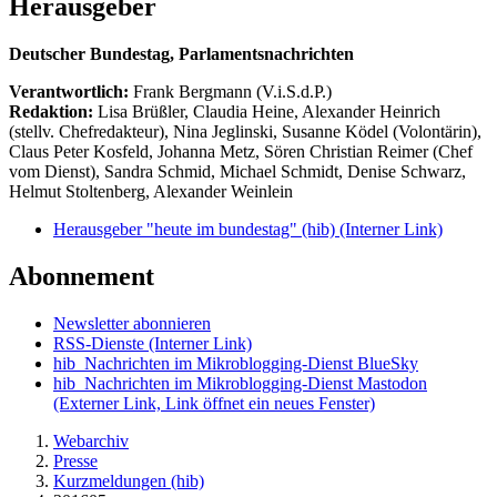
Herausgeber
Deutscher Bundestag, Parlamentsnachrichten
Verantwortlich:
Frank Bergmann (V.i.S.d.P.)
Redaktion:
Lisa Brüßler, Claudia Heine, Alexander Heinrich
(stellv. Chefredakteur), Nina Jeglinski,
Susanne Ködel (Volontärin),
Claus Peter Kosfeld, Johanna Metz, Sören Christian Reimer (Chef
vom Dienst), Sandra Schmid, Michael Schmidt, Denise Schwarz,
Helmut Stoltenberg, Alexander Weinlein
Herausgeber "heute im bundestag" (hib)
(Interner Link)
Abonnement
Newsletter abonnieren
RSS-Dienste
(Interner Link)
hib_Nachrichten im Mikroblogging-Dienst BlueSky
hib_Nachrichten im Mikroblogging-Dienst Mastodon
(Externer Link, Link öffnet ein neues Fenster)
Webarchiv
Presse
Kurzmeldungen (hib)