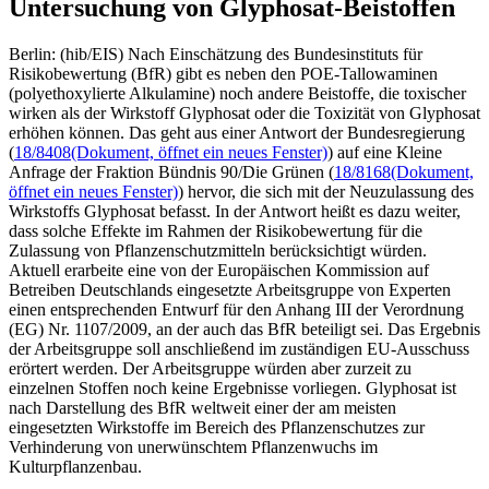
Untersuchung von Glyphosat-Beistoffen
Berlin: (hib/EIS) Nach Einschätzung des Bundesinstituts für
Risikobewertung (BfR) gibt es neben den POE-Tallowaminen
(polyethoxylierte Alkulamine) noch andere Beistoffe, die toxischer
wirken als der Wirkstoff Glyphosat oder die Toxizität von Glyphosat
erhöhen können. Das geht aus einer Antwort der Bundesregierung
(
18/8408
(Dokument, öffnet ein neues Fenster)
) auf eine Kleine
Anfrage der Fraktion Bündnis 90/Die Grünen (
18/8168
(Dokument,
öffnet ein neues Fenster)
) hervor, die sich mit der Neuzulassung des
Wirkstoffs Glyphosat befasst. In der Antwort heißt es dazu weiter,
dass solche Effekte im Rahmen der Risikobewertung für die
Zulassung von Pflanzenschutzmitteln berücksichtigt würden.
Aktuell erarbeite eine von der Europäischen Kommission auf
Betreiben Deutschlands eingesetzte Arbeitsgruppe von Experten
einen entsprechenden Entwurf für den Anhang III der Verordnung
(EG) Nr. 1107/2009, an der auch das BfR beteiligt sei. Das Ergebnis
der Arbeitsgruppe soll anschließend im zuständigen EU-Ausschuss
erörtert werden. Der Arbeitsgruppe würden aber zurzeit zu
einzelnen Stoffen noch keine Ergebnisse vorliegen. Glyphosat ist
nach Darstellung des BfR weltweit einer der am meisten
eingesetzten Wirkstoffe im Bereich des Pflanzenschutzes zur
Verhinderung von unerwünschtem Pflanzenwuchs im
Kulturpflanzenbau.