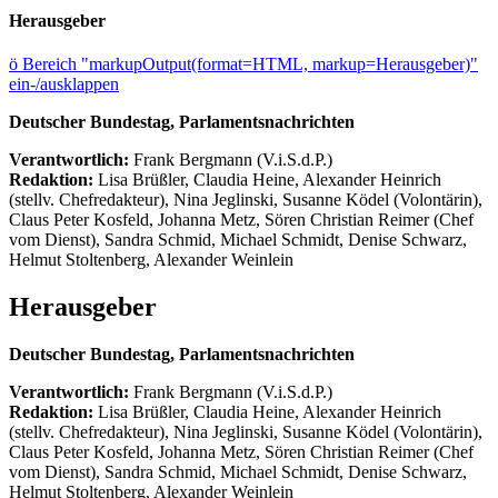
Herausgeber
ö
Bereich "markupOutput(format=HTML, markup=Herausgeber)"
ein-/ausklappen
Deutscher Bundestag, Parlamentsnachrichten
Verantwortlich:
Frank Bergmann (V.i.S.d.P.)
Redaktion:
Lisa Brüßler, Claudia Heine, Alexander Heinrich
(stellv. Chefredakteur), Nina Jeglinski,
Susanne Ködel (Volontärin),
Claus Peter Kosfeld, Johanna Metz, Sören Christian Reimer (Chef
vom Dienst), Sandra Schmid, Michael Schmidt, Denise Schwarz,
Helmut Stoltenberg, Alexander Weinlein
Herausgeber
Deutscher Bundestag, Parlamentsnachrichten
Verantwortlich:
Frank Bergmann (V.i.S.d.P.)
Redaktion:
Lisa Brüßler, Claudia Heine, Alexander Heinrich
(stellv. Chefredakteur), Nina Jeglinski,
Susanne Ködel (Volontärin),
Claus Peter Kosfeld, Johanna Metz, Sören Christian Reimer (Chef
vom Dienst), Sandra Schmid, Michael Schmidt, Denise Schwarz,
Helmut Stoltenberg, Alexander Weinlein