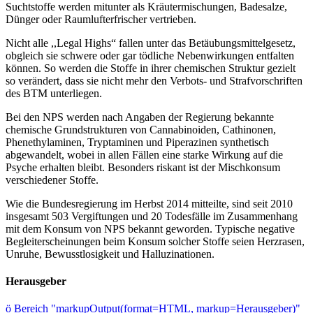
Suchtstoffe werden mitunter als Kräutermischungen, Badesalze,
Dünger oder Raumlufterfrischer vertrieben.
Nicht alle ,,Legal Highs“ fallen unter das Betäubungsmittelgesetz,
obgleich sie schwere oder gar tödliche Nebenwirkungen entfalten
können. So werden die Stoffe in ihrer chemischen Struktur gezielt
so verändert, dass sie nicht mehr den Verbots- und Strafvorschriften
des BTM unterliegen.
Bei den NPS werden nach Angaben der Regierung bekannte
chemische Grundstrukturen von Cannabinoiden, Cathinonen,
Phenethylaminen, Tryptaminen und Piperazinen synthetisch
abgewandelt, wobei in allen Fällen eine starke Wirkung auf die
Psyche erhalten bleibt. Besonders riskant ist der Mischkonsum
verschiedener Stoffe.
Wie die Bundesregierung im Herbst 2014 mitteilte, sind seit 2010
insgesamt 503 Vergiftungen und 20 Todesfälle im Zusammenhang
mit dem Konsum von NPS bekannt geworden. Typische negative
Begleiterscheinungen beim Konsum solcher Stoffe seien Herzrasen,
Unruhe, Bewusstlosigkeit und Halluzinationen.
Herausgeber
ö
Bereich "markupOutput(format=HTML, markup=Herausgeber)"