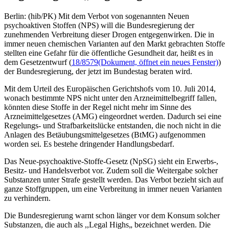
Berlin: (hib/PK) Mit dem Verbot von sogenannten Neuen
psychoaktiven Stoffen (NPS) will die Bundesregierung der
zunehmenden Verbreitung dieser Drogen entgegenwirken. Die in
immer neuen chemischen Varianten auf den Markt gebrachten Stoffe
stellten eine Gefahr für die öffentliche Gesundheit dar, heißt es in
dem Gesetzentwurf (
18/8579
(Dokument, öffnet ein neues Fenster)
)
der Bundesregierung, der jetzt im Bundestag beraten wird.
Mit dem Urteil des Europäischen Gerichtshofs vom 10. Juli 2014,
wonach bestimmte NPS nicht unter den Arzneimittelbegriff fallen,
könnten diese Stoffe in der Regel nicht mehr im Sinne des
Arzneimittelgesetzes (AMG) eingeordnet werden. Dadurch sei eine
Regelungs- und Strafbarkeitslücke entstanden, die noch nicht in die
Anlagen des Betäubungsmittelgesetzes (BtMG) aufgenommen
worden sei. Es bestehe dringender Handlungsbedarf.
Das Neue-psychoaktive-Stoffe-Gesetz (NpSG) sieht ein Erwerbs-,
Besitz- und Handelsverbot vor. Zudem soll die Weitergabe solcher
Substanzen unter Strafe gestellt werden. Das Verbot bezieht sich auf
ganze Stoffgruppen, um eine Verbreitung in immer neuen Varianten
zu verhindern.
Die Bundesregierung warnt schon länger vor dem Konsum solcher
Substanzen, die auch als ,,Legal Highs„ bezeichnet werden. Die