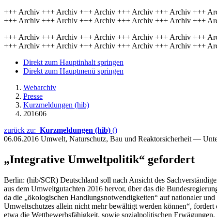
+++ Archiv +++ Archiv +++ Archiv +++ Archiv +++ Archiv +++ Ar
+++ Archiv +++ Archiv +++ Archiv +++ Archiv +++ Archiv +++ Ar
+++ Archiv +++ Archiv +++ Archiv +++ Archiv +++ Archiv +++ Ar
+++ Archiv +++ Archiv +++ Archiv +++ Archiv +++ Archiv +++ Ar
Direkt zum Hauptinhalt springen
Direkt zum Hauptmenü springen
Webarchiv
Presse
Kurzmeldungen (hib)
201606
zurück zu:
Kurzmeldungen (hib)
()
06.06.2016
Umwelt, Naturschutz, Bau und Reaktorsicherheit — Unt
„Integrative Umweltpolitik“ gefordert
Berlin: (hib/SCR) Deutschland soll nach Ansicht des Sachverständige
aus dem Umweltgutachten 2016 hervor, über das die Bundesregierung 
da die „ökologischen Handlungsnotwendigkeiten“ auf nationaler und e
Umweltschutzes allein nicht mehr bewältigt werden können“, fordert
etwa die Wettbewerbsfähigkeit, sowie sozialpolitischen Erwägungen, 