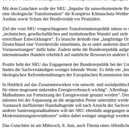
Mit dem Gutachten wolle der SRU „Impulse für umweltorientierte Re
eine ökologische Transformation“ die Komplexe Klimaschutz-Wettbew
Ausbau sowie Schutz der Biodiversität vor Pestiziden.
Ziel der vom SRU vorgeschlagenen Transformationspolitik müsse es se
„technischen, gesellschaftlichen und institutionellen Wandel und zie
erreichbare Entwicklungen“. Es brauche deshalb eine „langfristige O
Deutschland eine Vorreiterrolle einnehmen, da es unter anderem durch
Voraussetzungen“ dafür habe. Zudem stehe die Bundesrepublik aufgrun
internationalen Handels erheblich auf natürliche Ressourcen anderer 
Positiv hebt der SRU das Engagement der Bundesrepublik bei der Umst
finden die Sachverständigen weniger lobende Worte. Es fehle ein „b
ökologischen Reformbemühungen der Europäischen Kommission hingew
In Hinblick auf das Zusammenwirken von umwelt- und sozialpolitisch
für einen insgesamt sinkenden Energieverbrauch wichtig“. Allerding
Maßnahmen zur Fortsetzung der Energiewende genutzt werden“. Der SR
müssten bei der Anpassung an die steigenden Preise unterstützt werd
Austausch ineffizienter Haushaltsgeräte soll nach Ansicht der Sachve
anderer Sanierungsmaßnahmen will der SRU ebenfalls angegangen seh
Modernisierungsinvestitionen“ sollen dabei weniger umgelegt werden
Das Gutachten ist am Mittwoch, 8. Juni, auch Thema eines öffentlic