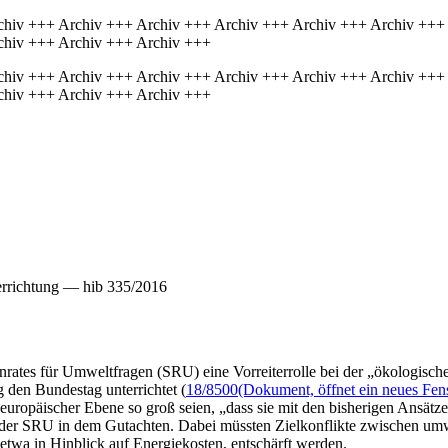
chiv +++ Archiv +++ Archiv +++ Archiv +++ Archiv +++ Archiv +++
chiv +++ Archiv +++ Archiv +++
chiv +++ Archiv +++ Archiv +++ Archiv +++ Archiv +++ Archiv +++
chiv +++ Archiv +++ Archiv +++
errichtung — hib 335/2016
nrates für Umweltfragen (SRU) eine Vorreiterrolle bei der „ökologisch
den Bundestag unterrichtet (
18/8500
(Dokument, öffnet ein neues Fens
uropäischer Ebene so groß seien, „dass sie mit den bisherigen Ansätze
 der SRU in dem Gutachten. Dabei müssten Zielkonflikte zwischen umwe
etwa in Hinblick auf Energiekosten, entschärft werden.