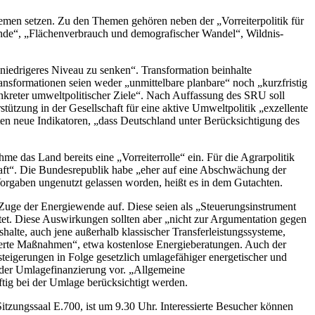
men setzen. Zu den Themen gehören neben der „Vorreiterpolitik für
nde“, „Flächenverbrauch und demografischer Wandel“, Wildnis-
niedrigeres Niveau zu senken“. Transformation beinhalte
ransformationen seien weder „unmittelbare planbare“ noch „kurzfristig
onkreter umweltpolitischer Ziele“. Nach Auffassung des SRU soll
tützung in der Gesellschaft für eine aktive Umweltpolitik „exzellente
ten neue Indikatoren, „dass Deutschland unter Berücksichtigung des
 das Land bereits eine „Vorreiterrolle“ ein. Für die Agrarpolitik
haft“. Die Bundesrepublik habe „eher auf eine Abschwächung der
gaben ungenutzt gelassen worden, heißt es in dem Gutachten.
Zuge der Energiewende auf. Diese seien als „Steuerungsinstrument
et. Diese Auswirkungen sollten aber „nicht zur Argumentation gegen
lte, auch jene außerhalb klassischer Transferleistungssysteme,
ntierte Maßnahmen“, etwa kostenlose Energieberatungen. Auch der
steigerungen in Folge gesetzlich umlagefähiger energetischer und
 der Umlagefinanzierung vor. „Allgemeine
tig bei der Umlage berücksichtigt werden.
zungssaal E.700, ist um 9.30 Uhr. Interessierte Besucher können