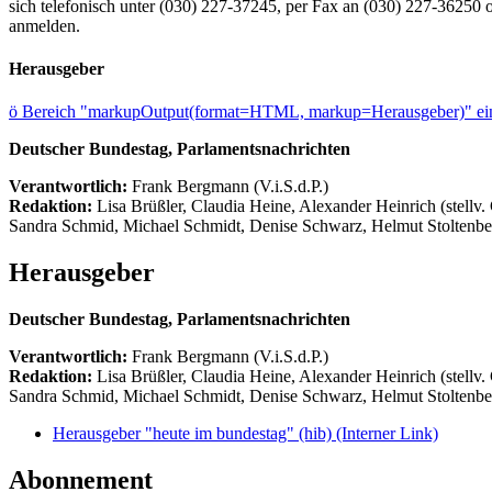
sich telefonisch unter (030) 227-37245, per Fax an (030) 227-3625
anmelden.
Herausgeber
ö
Bereich "markupOutput(format=HTML, markup=Herausgeber)" ein
Deutscher Bundestag, Parlamentsnachrichten
Verantwortlich:
Frank Bergmann (V.i.S.d.P.)
Redaktion:
Lisa Brüßler, Claudia Heine, Alexander Heinrich (stellv.
Sandra Schmid, Michael Schmidt, Denise Schwarz, Helmut Stoltenbe
Herausgeber
Deutscher Bundestag, Parlamentsnachrichten
Verantwortlich:
Frank Bergmann (V.i.S.d.P.)
Redaktion:
Lisa Brüßler, Claudia Heine, Alexander Heinrich (stellv.
Sandra Schmid, Michael Schmidt, Denise Schwarz, Helmut Stoltenbe
Herausgeber "heute im bundestag" (hib)
(Interner Link)
Abonnement