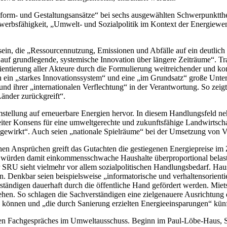
form- und Gestaltungsansätze“ bei sechs ausgewählten Schwerpunktthe
erbsfähigkeit, „Umwelt- und Sozialpolitik im Kontext der Energiewe
in, die „Ressourcennutzung, Emissionen und Abfälle auf ein deutlich 
le auf grundlegende, systemische Innovation über längere Zeiträume“. T
rientierung aller Akteure durch die Formulierung weitreichender und k
 ein „starkes Innovationssystem“ und eine „im Grundsatz“ große Unters
d ihrer „internationalen Verflechtung“ in der Verantwortung. So zeig
Länder zurückgreift“.
ellung auf erneuerbare Energien hervor. In diesem Handlungsfeld nehme
reiter Konsens für eine umweltgerechte und zukunftsfähige Landwirtsc
irkt“. Auch seien „nationale Spielräume“ bei der Umsetzung von Vor
en Ansprüchen greift das Gutachten die gestiegenen Energiepreise im 
s würden damit einkommensschwache Haushalte überproportional belast
U sieht vielmehr vor allem sozialpolitischen Handlungsbedarf. Hausha
en. Denkbar seien beispielsweise „informatorische und verhaltensorie
rständigen dauerhaft durch die öffentliche Hand gefördert werden. Miet
en. So schlagen die Sachverständigen eine zielgenauere Ausrichtung
 können und „die durch Sanierung erzielten Energieeinsparungen“ künf
hen Fachgespräches im Umweltausschuss. Beginn im Paul-Löbe-Haus, Sit