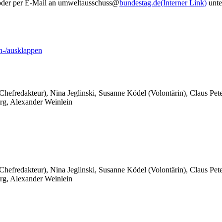
0 oder per E-Mail an umweltausschuss@
bundestag.de
(Interner Link)
unte
-/ausklappen
 Chefredakteur), Nina Jeglinski,
Susanne Ködel (Volontärin),
Claus Pet
rg, Alexander Weinlein
 Chefredakteur), Nina Jeglinski,
Susanne Ködel (Volontärin),
Claus Pet
rg, Alexander Weinlein