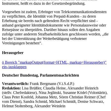
Instrument, heißt es dazu in der Gesetzesbegründung.
Vorgesehen ist zudem, Erbringer von Telekommunikationsdiensten
zu verpflichten, die Identität von Prepaid-Kunden - zu deren
Erhebung sie bereits nach geltendem Recht verpflichtet sind -
anhand geeigneter Identitätsdokumente wie Personalausweise oder
Reisepässe zu überprüfen. Darüber hinaus sollen den Angaben
zufolge unter anderem Strafbarkeitslücken geschlossen werden, „die
bei der Unterstützung der Weiterbetätigung verbotener
Vereinigungen bestehen“.
Herausgeber
ö
Bereich "markupOutput(format=HTML, markup=Herausgeber)"
ein-/ausklappen
Deutscher Bundestag, Parlamentsnachrichten
Verantwortlich:
Frank Bergmann (V.i.S.d.P.)
Redaktion:
Lisa Brüßler, Claudia Heine, Alexander Heinrich
(stellv. Chefredakteur), Nina Jeglinski,
Susanne Ködel (Volontärin),
Claus Peter Kosfeld, Johanna Metz, Sören Christian Reimer (Chef
vom Dienst), Sandra Schmid, Michael Schmidt, Denise Schwarz,
Helmut Stoltenberg, Alexander Weinlein