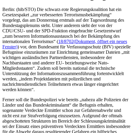
Berlin: (hib/STO) Die schwarz-rote Regierungskoalition hat ein
Gesetzespaket „zur verbesserten Terrorismusbekämpfung“
vorgelegt, das am Donnerstag erstmals auf der Tagesordnung des
Bundestagsplenums steht. Unter anderem sieht der von der
CDU/CSU- und der SPD-Fraktion eingebrachte Gesetzentwurf
„zum besseren Informationsaustausch bei der Bekämpfung des
internationalen Terrorismus“ (
18/8702
(Dokument, öffnet ein neues
Fenster)
) vor, dem Bundesamt für Verfassungsschutz (BfV) spezielle
Befugnisse einzuräumen zur Einrichtung gemeinsamer Dateien „mit
wichtigen ausländischen Partnerdiensten, insbesondere der
Nachbarstaaten und anderer EU- beziehungsweise Nato-
Mitgliedsstaaten“. Zudem soll bereits national die technische
Unterstützung der Informationszusammenführung fortentwicklelt
werden, „indem Projektdateien mit polizeilichen und
nachrichtendienstlichen Teilnehmern etwas länger eingerichtet
werden können“.
Ferner soll die Bundespolizei wie bereits „nahezu alle Polizeien der
Länder und das Bundeskriminalamt“ die Befugnis erhalten,
sogenannte Verdeckte Ermittler schon zur Gefahrenabwehr und
nicht erst zur Strafverfolgung einzusetzen. Aufgrund der oftmals
abgeschotteten Strukturen im Bereich der Schleusungskriminalität
sei der Einsatz eines präventiven Verdeckten Ermittlers insbesondere
für die Abwehr daraus resultierender Gefahren ein hilfreiches