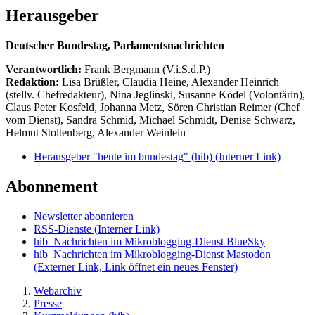
Herausgeber
Deutscher Bundestag, Parlamentsnachrichten
Verantwortlich:
Frank Bergmann (V.i.S.d.P.)
Redaktion:
Lisa Brüßler, Claudia Heine, Alexander Heinrich
(stellv. Chefredakteur), Nina Jeglinski,
Susanne Ködel (Volontärin),
Claus Peter Kosfeld, Johanna Metz, Sören Christian Reimer (Chef
vom Dienst), Sandra Schmid, Michael Schmidt, Denise Schwarz,
Helmut Stoltenberg, Alexander Weinlein
Herausgeber "heute im bundestag" (hib)
(Interner Link)
Abonnement
Newsletter abonnieren
RSS-Dienste
(Interner Link)
hib_Nachrichten im Mikroblogging-Dienst BlueSky
hib_Nachrichten im Mikroblogging-Dienst Mastodon
(Externer Link, Link öffnet ein neues Fenster)
Webarchiv
Presse