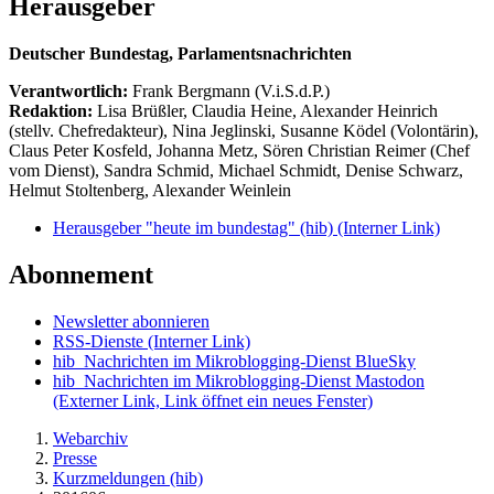
Herausgeber
Deutscher Bundestag, Parlamentsnachrichten
Verantwortlich:
Frank Bergmann (V.i.S.d.P.)
Redaktion:
Lisa Brüßler, Claudia Heine, Alexander Heinrich
(stellv. Chefredakteur), Nina Jeglinski,
Susanne Ködel (Volontärin),
Claus Peter Kosfeld, Johanna Metz, Sören Christian Reimer (Chef
vom Dienst), Sandra Schmid, Michael Schmidt, Denise Schwarz,
Helmut Stoltenberg, Alexander Weinlein
Herausgeber "heute im bundestag" (hib)
(Interner Link)
Abonnement
Newsletter abonnieren
RSS-Dienste
(Interner Link)
hib_Nachrichten im Mikroblogging-Dienst BlueSky
hib_Nachrichten im Mikroblogging-Dienst Mastodon
(Externer Link, Link öffnet ein neues Fenster)
Webarchiv
Presse
Kurzmeldungen (hib)