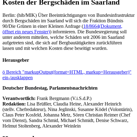
Kosten der Bergschäden im Saarland
Berlin: (hib/MIK) Über Beeinträchtigungen von Bundesinfrastruktur
durch Bergschäden im Saarland will sich die Fraktion Bündnis
90/Die Grünen in einer Kleinen Anfrage (
18/8664
(Dokument,
öffnet ein neues Fenster)
) informieren. Die Bundesregierung soll
unter anderem mitteilen, welche Schäden seit 2006 im Saarland
aufgetreten sind, die sich auf Bergbautätigkeiten zurückführen
lassen und mit welchen Kosten diese beseitigt wurden.
Herausgeber
ö
Bereich "markupOutput(format=HTML, markup=Herausgeber)"
ein-/ausklappen
Deutscher Bundestag, Parlamentsnachrichten
Verantwortlich:
Frank Bergmann (V.i.S.d.P.)
Redaktion:
Lisa Brüßler, Claudia Heine, Alexander Heinrich
(stellv. Chefredakteur), Nina Jeglinski,
Susanne Ködel (Volontärin),
Claus Peter Kosfeld, Johanna Metz, Sören Christian Reimer (Chef
vom Dienst), Sandra Schmid, Michael Schmidt, Denise Schwarz,
Helmut Stoltenberg, Alexander Weinlein