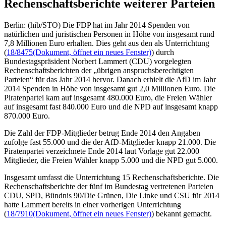
Rechenschaftsberichte weiterer Parteien
Berlin: (hib/STO) Die FDP hat im Jahr 2014 Spenden von
natürlichen und juristischen Personen in Höhe von insgesamt rund
7,8 Millionen Euro erhalten. Dies geht aus den als Unterrichtung
(
18/8475
(Dokument, öffnet ein neues Fenster)
) durch
Bundestagspräsident Norbert Lammert (CDU) vorgelegten
Rechenschaftsberichten der „übrigen anspruchsberechtigten
Parteien“ für das Jahr 2014 hervor. Danach erhielt die AfD im Jahr
2014 Spenden in Höhe von insgesamt gut 2,0 Millionen Euro. Die
Piratenpartei kam auf insgesamt 480.000 Euro, die Freien Wähler
auf insgesamt fast 840.000 Euro und die NPD auf insgesamt knapp
870.000 Euro.
Die Zahl der FDP-Mitglieder betrug Ende 2014 den Angaben
zufolge fast 55.000 und die der AfD-Mitglieder knapp 21.000. Die
Piratenpartei verzeichnete Ende 2014 laut Vorlage gut 22.000
Mitglieder, die Freien Wähler knapp 5.000 und die NPD gut 5.000.
Insgesamt umfasst die Unterrichtung 15 Rechenschaftsberichte. Die
Rechenschaftsberichte der fünf im Bundestag vertretenen Parteien
CDU, SPD, Bündnis 90/Die Grünen, Die Linke und CSU für 2014
hatte Lammert bereits in einer vorherigen Unterrichtung
(
18/7910
(Dokument, öffnet ein neues Fenster)
) bekannt gemacht.