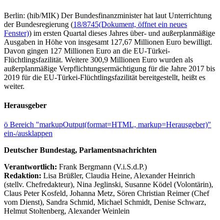
Berlin: (hib/MIK) Der Bundesfinanzminister hat laut Unterrichtung
der Bundesregierung (
18/8745
(Dokument, öffnet ein neues
Fenster)
) im ersten Quartal dieses Jahres über- und außerplanmäßige
Ausgaben in Höhe von insgesamt 127,67 Millionen Euro bewilligt.
Davon gingen 127 Millionen Euro an die EU-Türkei-
Flüchtlingsfazilität. Weitere 300,9 Millionen Euro wurden als
außerplanmäßige Verpflichtungsermächtigung für die Jahre 2017 bis
2019 für die EU-Türkei-Flüchtlingsfazilität bereitgestellt, heißt es
weiter.
Herausgeber
ö
Bereich "markupOutput(format=HTML, markup=Herausgeber)"
ein-/ausklappen
Deutscher Bundestag, Parlamentsnachrichten
Verantwortlich:
Frank Bergmann (V.i.S.d.P.)
Redaktion:
Lisa Brüßler, Claudia Heine, Alexander Heinrich
(stellv. Chefredakteur), Nina Jeglinski,
Susanne Ködel (Volontärin),
Claus Peter Kosfeld, Johanna Metz, Sören Christian Reimer (Chef
vom Dienst), Sandra Schmid, Michael Schmidt, Denise Schwarz,
Helmut Stoltenberg, Alexander Weinlein