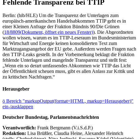
Fehlende Transparenz bei TTIP
Berlin: (hib/HLE) Um die Transparenz der Unterlagen zum
europäisch-amerikanischen Handelsabkommen TTIP geht es in
einer Kleinen Anfrage der Fraktion Bündnis 90/Die Grünen
(
18/8809
(Dokument, öffnet ein neues Fenster)
). Die Abgeordneten
wollen wissen, warum es im TTIP-Leseraum im Bundesministerium
für Wirtschaft und Energie keinen konsolidierten Text zum
Marktzugangsangebot der EU gebe. Außerdem werden Fragen nach
den TTIP-Leaks gestellt. In der Vorbemerkung beklagt die Fraktion
fehlende Unterlagen und mangelnde Transparenz und stellt fest:
„Wenn ein so derart umfassendes Abkommen wie TTIP das Licht
der Öffentlichkeit scheuen muss, gibt es allen Anlass zur Kritik und
zu kritischen Nachfragen.“
Herausgeber
ö
Bereich "markupOutput(format=HTML, markup=Herausgeber)"
ein-/ausklappen
Deutscher Bundestag, Parlamentsnachrichten
Verantwortlich:
Frank Bergmann (V.i.S.d.P.)
Redaktion:
Lisa Brüßler, Claudia Heine, Alexander Heinrich
(stellv. Chefredakteur), Nina Jeglinski,
Susanne Ködel (Volontärin),