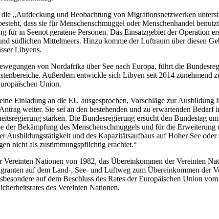
ie „Aufdeckung und Beobachtung von Migrationsnetzwerken unterstüt
t besteht, dass sie für Menschenschmuggel oder Menschenhandel be
ung für in Seenot geratene Personen. Das Einsatzgebiet der Operation ers
n und südlichen Mittelmeers. Hinzu komme der Luftraum über diesen 
ässer Libyens.
bewegungen von Nordafrika über See nach Europa, führt die Bundesregie
Küstenbereiche. Außerdem entwickle sich Libyen seit 2014 zunehmend zu
 Europäischen Union.
 eine Einladung an die EU ausgesprochen, Vorschläge zur Ausbildung lib
Antrag weiter. Sie sei an den bestehenden und zu erwartenden Bedarf 
Einheitsregierung stärken. Die Bundesregierung ersucht den Bundestag 
fgabe der Bekämpfung des Menschenschmuggels und für die Erweiterun
er Ausbildungstätigkeit und des Kapazitätsaufbaus auf Hoher See oder a
n nicht als zustimmungspflichtig erachtet.“
 Vereinten Nationen von 1982, das Übereinkommen der Vereinten Natio
granten auf dem Land-, See- und Luftweg zum Übereinkommen der Vere
 insbesondere auf dem Beschluss des Rates der Europäischen Union v
cherheitsrates des Vereinten Nationen.