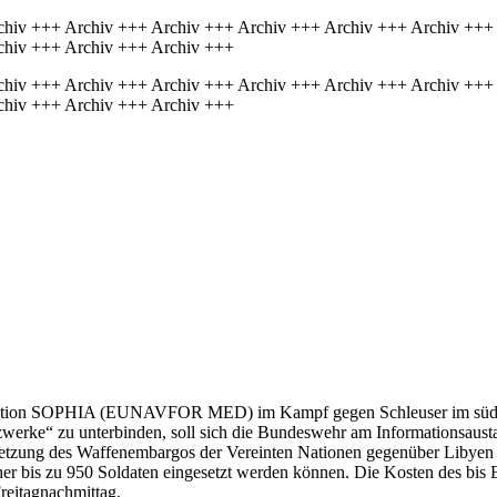
chiv +++ Archiv +++ Archiv +++ Archiv +++ Archiv +++ Archiv +++
chiv +++ Archiv +++ Archiv +++
chiv +++ Archiv +++ Archiv +++ Archiv +++ Archiv +++ Archiv +++
chiv +++ Archiv +++ Archiv +++
ation SOPHIA (EUNAVFOR MED) im Kampf gegen Schleuser im südliche
rke“ zu unterbinden, soll sich die Bundeswehr am Informationsausta
tzung des Waffenembargos der Vereinten Nationen gegenüber Libyen b
sher bis zu 950 Soldaten eingesetzt werden können. Die Kosten des bi
reitagnachmittag.