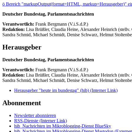
ö
Bereich "markupOutput(format=HTML, markup=Herausgeber)" ein
Deutscher Bundestag, Parlamentsnachrichten
Verantwortlich:
Frank Bergmann (V.i.S.d.P.)
Redaktion:
Lisa Brüßler, Claudia Heine, Alexander Heinrich (stellv.
Sandra Schmid, Michael Schmidt, Denise Schwarz, Helmut Stoltenbe
Herausgeber
Deutscher Bundestag, Parlamentsnachrichten
Verantwortlich:
Frank Bergmann (V.i.S.d.P.)
Redaktion:
Lisa Brüßler, Claudia Heine, Alexander Heinrich (stellv.
Sandra Schmid, Michael Schmidt, Denise Schwarz, Helmut Stoltenbe
Herausgeber "heute im bundestag" (hib)
(Interner Link)
Abonnement
Newsletter abonnieren
RSS-Dienste
(Interner Link)
hib_Nachrichten im Mikroblogging-Dienst BlueSky
hib_Nachrichten im Mikroblogging-Dienst Mastodon
(Externer