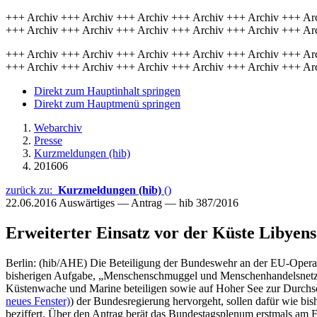
+++ Archiv +++ Archiv +++ Archiv +++ Archiv +++ Archiv +++ Ar
+++ Archiv +++ Archiv +++ Archiv +++ Archiv +++ Archiv +++ Ar
+++ Archiv +++ Archiv +++ Archiv +++ Archiv +++ Archiv +++ Ar
+++ Archiv +++ Archiv +++ Archiv +++ Archiv +++ Archiv +++ Ar
Direkt zum Hauptinhalt springen
Direkt zum Hauptmenü springen
Webarchiv
Presse
Kurzmeldungen (hib)
201606
zurück zu:
Kurzmeldungen (hib)
()
22.06.2016
Auswärtiges — Antrag — hib 387/2016
Erweiterter Einsatz vor der Küste Libyens
Berlin: (hib/AHE) Die Beteiligung der Bundeswehr an der EU-Oper
bisherigen Aufgabe, „Menschenschmuggel und Menschenhandelsnetzwe
Küstenwache und Marine beteiligen sowie auf Hoher See zur Durchse
neues Fenster)
) der Bundesregierung hervorgeht, sollen dafür wie bi
beziffert. Über den Antrag berät das Bundestagsplenum erstmals am F