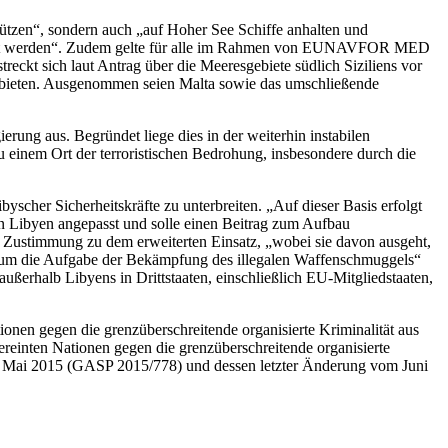
zen“, sondern auch „auf Hoher See Schiffe anhalten und
nutzt werden“. Zudem gelte für alle im Rahmen von EUNAVFOR MED
treckt sich laut Antrag über die Meeresgebiete südlich Siziliens vor
Gebieten. Ausgenommen seien Malta sowie das umschließende
rung aus. Begründet liege dies in der weiterhin instabilen
 einem Ort der terroristischen Bedrohung, insbesondere durch die
yscher Sicherheitskräfte zu unterbreiten. „Auf dieser Basis erfolgt
in Libyen angepasst und solle einen Beitrag zum Aufbau
um Zustimmung zu dem erweiterten Einsatz, „wobei sie davon ausgeht,
g um die Aufgabe der Bekämpfung des illegalen Waffenschmuggels“
ußerhalb Libyens in Drittstaaten, einschließlich EU-Mitgliedstaaten,
nen gegen die grenzüberschreitende organisierte Kriminalität aus
inten Nationen gegen die grenzüberschreitende organisierte
om Mai 2015 (GASP 2015/778) und dessen letzter Änderung vom Juni