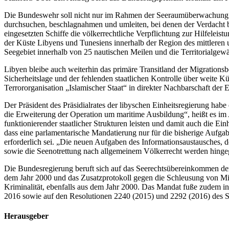
Die Bundeswehr soll nicht nur im Rahmen der Seeraumüberwachung d
durchsuchen, beschlagnahmen und umleiten, bei denen der Verdach
eingesetzten Schiffe die völkerrechtliche Verpflichtung zur Hilfeleist
der Küste Libyens und Tunesiens innerhalb der Region des mittlere
Seegebiet innerhalb von 25 nautischen Meilen und die Territorialgew
Libyen bleibe auch weiterhin das primäre Transitland der Migrations
Sicherheitslage und der fehlenden staatlichen Kontrolle über weite 
Terrororganisation „Islamischer Staat“ in direkter Nachbarschaft der
Der Präsident des Präsidialrates der libyschen Einheitsregierung habe
die Erweiterung der Operation um maritime Ausbildung“, heißt es im 
funktionierender staatlicher Strukturen leisten und damit auch die 
dass eine parlamentarische Mandatierung nur für die bisherige Au
erforderlich sei. „Die neuen Aufgaben des Informationsaustausches, d
sowie die Seenotrettung nach allgemeinem Völkerrecht werden hingege
Die Bundesregierung beruft sich auf das Seerechtsübereinkommen der
dem Jahr 2000 und das Zusatzprotokoll gegen die Schleusung von Mi
Kriminalität, ebenfalls aus dem Jahr 2000. Das Mandat fuße zudem
2016 sowie auf den Resolutionen 2240 (2015) und 2292 (2016) des Si
Herausgeber