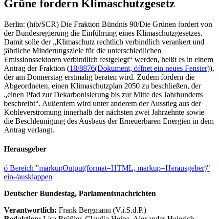
Grüne fordern Klimaschutzgesetz
Berlin: (hib/SCR) Die Fraktion Bündnis 90/Die Grünen fordert von
der Bundesregierung die Einführung eines Klimaschutzgesetzes.
Damit solle der „Klimaschutz rechtlich verbindlich verankert und
jährliche Minderungsziele für die unterschiedlichen
Emissionssektoren verbindlich festgelegt“ werden, heißt es in einem
Antrag der Fraktion (
18/8876
(Dokument, öffnet ein neues Fenster)
),
der am Donnerstag erstmalig beraten wird. Zudem fordern die
Abgeordneten, einen Klimaschutzplan 2050 zu beschließen, der
„einen Pfad zur Dekarbonisierung bis zur Mitte des Jahrhunderts
beschreibt“. Außerdem wird unter anderem der Ausstieg aus der
Kohleverstromung innerhalb der nächsten zwei Jahrzehnte sowie
die Beschleunigung des Ausbaus der Erneuerbaren Energien in dem
Antrag verlangt.
Herausgeber
ö
Bereich "markupOutput(format=HTML, markup=Herausgeber)"
ein-/ausklappen
Deutscher Bundestag, Parlamentsnachrichten
Verantwortlich:
Frank Bergmann (V.i.S.d.P.)
Redaktion:
Lisa Brüßler, Claudia Heine, Alexander Heinrich