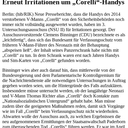
Erneut Irritationen um „Corelli“-Handys
Berlin: (hib/RIK) Neue Presseberichte, dass die Handys des 2014
verstorbenen V-Manns „Corelli“ von den Sicherheitsbehörden noch
immer nicht vollständig ausgewertet wurden, haben im 3.
Untersuchungsausschuss (NSU II) für Irritationen gesorgt. Der
Ausschussvorsitzende Clemens Binninger (CDU) bezeichnete es als
„leichtfertig“, dass sich das Bundesamt für Verfassungsschutz vom
früheren V-Mann-Führer des Neonazis mit der Behauptung
„abspeisen ließ“, der Inhalt seines Panzerschrank habe nichts mit
„Corelli“ zu tun. In dem Schrank waren erst nach Jahren Handys
und Sim-Karten von „Corelli“ gefunden worden.
Binninger wies aber auch darauf hin, dass mittlerweile von der
Bundesregierung und dem Parlamentarische Kontrollgremium für
die Nachrichtendienste alle notwendigen Untersuchungen in Auftrag
gegeben worden seien, um die Hintergründe des Falls aufzuklären.
Insbesondere müsse untersucht werden, ob der langjährige Neonazi
und V-Mann Thomas Richter alias „Corelli“ doch Kontakte zum
„Nationalsozialistischen Untergrund“ gehabt habe. Man müsse
zudem über die geeigneten Maßnahmen reden, damit sich Vorgänge
wie im Fall „Corelli“ beim Verfassungsschutz nicht wiederholen.
Abwarten wolle der Ausschuss auch, zu welchen Ergebnissen die
neu aufgenommenen Ermittlungen der Staatsanwaltschaft Paderborn
zum überraschenden Tod „Corellis“ führen werden. Er war im April