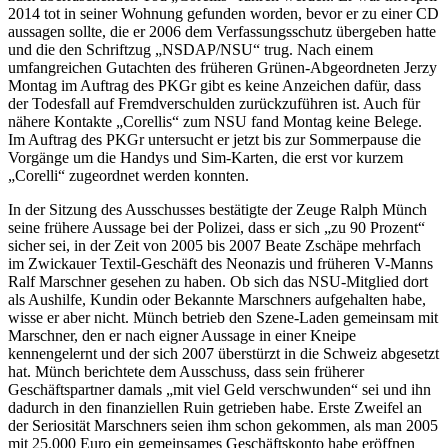
2014 tot in seiner Wohnung gefunden worden, bevor er zu einer CD
aussagen sollte, die er 2006 dem Verfassungsschutz übergeben hatte
und die den Schriftzug „NSDAP/NSU“ trug. Nach einem
umfangreichen Gutachten des früheren Grünen-Abgeordneten Jerzy
Montag im Auftrag des PKGr gibt es keine Anzeichen dafür, dass
der Todesfall auf Fremdverschulden zurückzuführen ist. Auch für
nähere Kontakte „Corellis“ zum NSU fand Montag keine Belege.
Im Auftrag des PKGr untersucht er jetzt bis zur Sommerpause die
Vorgänge um die Handys und Sim-Karten, die erst vor kurzem
„Corelli“ zugeordnet werden konnten.
In der Sitzung des Ausschusses bestätigte der Zeuge Ralph Münch
seine frühere Aussage bei der Polizei, dass er sich „zu 90 Prozent“
sicher sei, in der Zeit von 2005 bis 2007 Beate Zschäpe mehrfach
im Zwickauer Textil-Geschäft des Neonazis und früheren V-Manns
Ralf Marschner gesehen zu haben. Ob sich das NSU-Mitglied dort
als Aushilfe, Kundin oder Bekannte Marschners aufgehalten habe,
wisse er aber nicht. Münch betrieb den Szene-Laden gemeinsam mit
Marschner, den er nach eigner Aussage in einer Kneipe
kennengelernt und der sich 2007 überstürzt in die Schweiz abgesetzt
hat. Münch berichtete dem Ausschuss, dass sein früherer
Geschäftspartner damals „mit viel Geld verschwunden“ sei und ihn
dadurch in den finanziellen Ruin getrieben habe. Erste Zweifel an
der Seriosität Marschners seien ihm schon gekommen, als man 2005
mit 25.000 Euro ein gemeinsames Geschäftskonto habe eröffnen