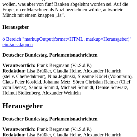
wollen, was aber von fünf Banken abgelehnt worden sei. Auf die
Frage, ob er Marschner als Nazi bezeichnen würde, antwortete
Münch mit einem knappen „Ja“.
Herausgeber
ö
Bereich "markupOutput(format=HTML, markup=Herausgeber)"
ein-/ausklappen
Deutscher Bundestag, Parlamentsnachrichten
Verantwortlich:
Frank Bergmann (V.i.S.d.P.)
Redaktion:
Lisa Brüßler, Claudia Heine, Alexander Heinrich
(stellv. Chefredakteur), Nina Jeglinski,
Susanne Ködel (Volontärin),
Claus Peter Kosfeld, Johanna Metz, Sören Christian Reimer (Chef
vom Dienst), Sandra Schmid, Michael Schmidt, Denise Schwarz,
Helmut Stoltenberg, Alexander Weinlein
Herausgeber
Deutscher Bundestag, Parlamentsnachrichten
Verantwortlich:
Frank Bergmann (V.i.S.d.P.)
Redaktion:
Lisa Brüßler, Claudia Heine, Alexander Heinrich