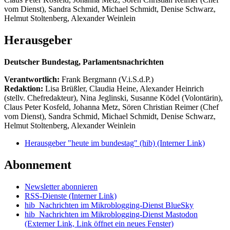
vom Dienst), Sandra Schmid, Michael Schmidt, Denise Schwarz,
Helmut Stoltenberg, Alexander Weinlein
Herausgeber
Deutscher Bundestag, Parlamentsnachrichten
Verantwortlich:
Frank Bergmann (V.i.S.d.P.)
Redaktion:
Lisa Brüßler, Claudia Heine, Alexander Heinrich
(stellv. Chefredakteur), Nina Jeglinski,
Susanne Ködel (Volontärin),
Claus Peter Kosfeld, Johanna Metz, Sören Christian Reimer (Chef
vom Dienst), Sandra Schmid, Michael Schmidt, Denise Schwarz,
Helmut Stoltenberg, Alexander Weinlein
Herausgeber "heute im bundestag" (hib)
(Interner Link)
Abonnement
Newsletter abonnieren
RSS-Dienste
(Interner Link)
hib_Nachrichten im Mikroblogging-Dienst BlueSky
hib_Nachrichten im Mikroblogging-Dienst Mastodon
(Externer Link, Link öffnet ein neues Fenster)