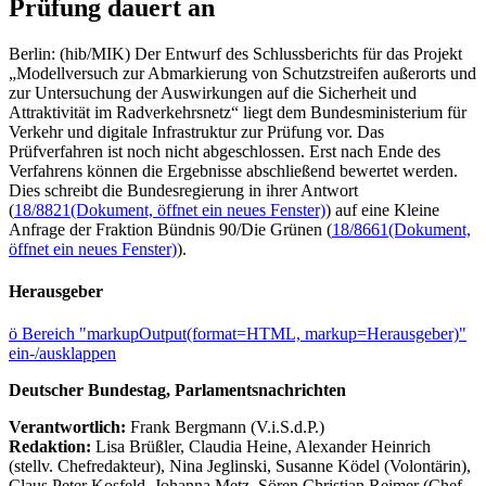
Prüfung dauert an
Berlin: (hib/MIK) Der Entwurf des Schlussberichts für das Projekt
„Modellversuch zur Abmarkierung von Schutzstreifen außerorts und
zur Untersuchung der Auswirkungen auf die Sicherheit und
Attraktivität im Radverkehrsnetz“ liegt dem Bundesministerium für
Verkehr und digitale Infrastruktur zur Prüfung vor. Das
Prüfverfahren ist noch nicht abgeschlossen. Erst nach Ende des
Verfahrens können die Ergebnisse abschließend bewertet werden.
Dies schreibt die Bundesregierung in ihrer Antwort
(
18/8821
(Dokument, öffnet ein neues Fenster)
) auf eine Kleine
Anfrage der Fraktion Bündnis 90/Die Grünen (
18/8661
(Dokument,
öffnet ein neues Fenster)
).
Herausgeber
ö
Bereich "markupOutput(format=HTML, markup=Herausgeber)"
ein-/ausklappen
Deutscher Bundestag, Parlamentsnachrichten
Verantwortlich:
Frank Bergmann (V.i.S.d.P.)
Redaktion:
Lisa Brüßler, Claudia Heine, Alexander Heinrich
(stellv. Chefredakteur), Nina Jeglinski,
Susanne Ködel (Volontärin),
Claus Peter Kosfeld, Johanna Metz, Sören Christian Reimer (Chef