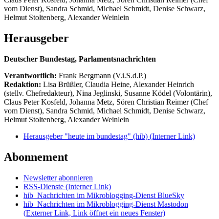
vom Dienst), Sandra Schmid, Michael Schmidt, Denise Schwarz,
Helmut Stoltenberg, Alexander Weinlein
Herausgeber
Deutscher Bundestag, Parlamentsnachrichten
Verantwortlich:
Frank Bergmann (V.i.S.d.P.)
Redaktion:
Lisa Brüßler, Claudia Heine, Alexander Heinrich
(stellv. Chefredakteur), Nina Jeglinski,
Susanne Ködel (Volontärin),
Claus Peter Kosfeld, Johanna Metz, Sören Christian Reimer (Chef
vom Dienst), Sandra Schmid, Michael Schmidt, Denise Schwarz,
Helmut Stoltenberg, Alexander Weinlein
Herausgeber "heute im bundestag" (hib)
(Interner Link)
Abonnement
Newsletter abonnieren
RSS-Dienste
(Interner Link)
hib_Nachrichten im Mikroblogging-Dienst BlueSky
hib_Nachrichten im Mikroblogging-Dienst Mastodon
(Externer Link, Link öffnet ein neues Fenster)