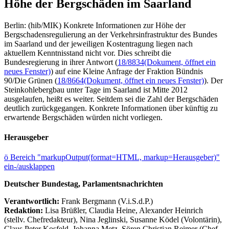
Höhe der Bergschäden im Saarland
Berlin: (hib/MIK) Konkrete Informationen zur Höhe der
Bergschadensregulierung an der Verkehrsinfrastruktur des Bundes
im Saarland und der jeweiligen Kostentragung liegen nach
aktuellem Kenntnisstand nicht vor. Dies schreibt die
Bundesregierung in ihrer Antwort (
18/8834
(Dokument, öffnet ein
neues Fenster)
) auf eine Kleine Anfrage der Fraktion Bündnis
90/Die Grünen (
18/8664
(Dokument, öffnet ein neues Fenster)
). Der
Steinkohlebergbau unter Tage im Saarland ist Mitte 2012
ausgelaufen, heißt es weiter. Seitdem sei die Zahl der Bergschäden
deutlich zurückgegangen. Konkrete Informationen über künftig zu
erwartende Bergschäden würden nicht vorliegen.
Herausgeber
ö
Bereich "markupOutput(format=HTML, markup=Herausgeber)"
ein-/ausklappen
Deutscher Bundestag, Parlamentsnachrichten
Verantwortlich:
Frank Bergmann (V.i.S.d.P.)
Redaktion:
Lisa Brüßler, Claudia Heine, Alexander Heinrich
(stellv. Chefredakteur), Nina Jeglinski,
Susanne Ködel (Volontärin),
Claus Peter Kosfeld, Johanna Metz, Sören Christian Reimer (Chef