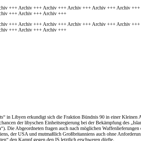
chiv +++ Archiv +++ Archiv +++ Archiv +++ Archiv +++ Archiv +++
chiv +++ Archiv +++ Archiv +++
chiv +++ Archiv +++ Archiv +++ Archiv +++ Archiv +++ Archiv +++
chiv +++ Archiv +++ Archiv +++
“ in Libyen erkundigt sich die Fraktion Bündnis 90 in einer Kleinen 
ancen der libyschen Einheitsregierung bei der Bekämpfung des „Islami
Die Abgeordneten fragen auch nach möglichen Waffenlieferungen ei
Italiens, der USA und mutmaßlich Großbritanniens auch ohne Anforderu
aten“ den Kampf gegen den IS letztlich erschweren dürfte.