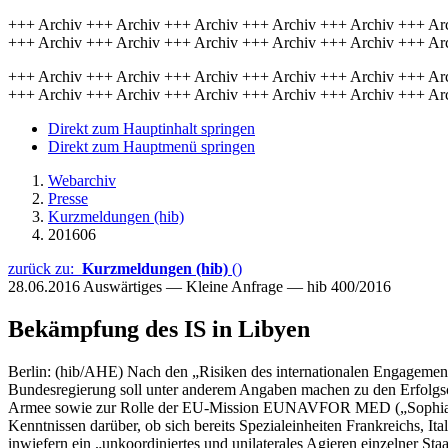
+++ Archiv +++ Archiv +++ Archiv +++ Archiv +++ Archiv +++ Ar
+++ Archiv +++ Archiv +++ Archiv +++ Archiv +++ Archiv +++ Ar
+++ Archiv +++ Archiv +++ Archiv +++ Archiv +++ Archiv +++ Ar
+++ Archiv +++ Archiv +++ Archiv +++ Archiv +++ Archiv +++ Ar
Direkt zum Hauptinhalt springen
Direkt zum Hauptmenü springen
Webarchiv
Presse
Kurzmeldungen (hib)
201606
zurück zu:
Kurzmeldungen (hib)
()
28.06.2016
Auswärtiges — Kleine Anfrage — hib 400/2016
Bekämpfung des IS in Libyen
Berlin: (hib/AHE) Nach den „Risiken des internationalen Engagements
Bundesregierung soll unter anderem Angaben machen zu den Erfolgsch
Armee sowie zur Rolle der EU-Mission EUNAVFOR MED („Sophia“). 
Kenntnissen darüber, ob sich bereits Spezialeinheiten Frankreichs, 
inwiefern ein „unkoordiniertes und unilaterales Agieren einzelner Sta