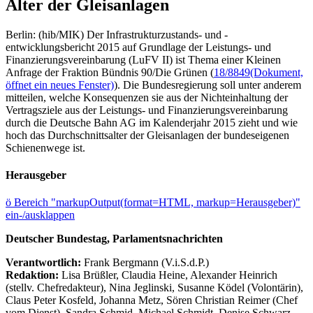
Alter der Gleisanlagen
Berlin: (hib/MIK) Der Infrastrukturzustands- und -
entwicklungsbericht 2015 auf Grundlage der Leistungs- und
Finanzierungsvereinbarung (LuFV II) ist Thema einer Kleinen
Anfrage der Fraktion Bündnis 90/Die Grünen (
18/8849
(Dokument,
öffnet ein neues Fenster)
). Die Bundesregierung soll unter anderem
mitteilen, welche Konsequenzen sie aus der Nichteinhaltung der
Vertragsziele aus der Leistungs- und Finanzierungsvereinbarung
durch die Deutsche Bahn AG im Kalenderjahr 2015 zieht und wie
hoch das Durchschnittsalter der Gleisanlagen der bundeseigenen
Schienenwege ist.
Herausgeber
ö
Bereich "markupOutput(format=HTML, markup=Herausgeber)"
ein-/ausklappen
Deutscher Bundestag, Parlamentsnachrichten
Verantwortlich:
Frank Bergmann (V.i.S.d.P.)
Redaktion:
Lisa Brüßler, Claudia Heine, Alexander Heinrich
(stellv. Chefredakteur), Nina Jeglinski,
Susanne Ködel (Volontärin),
Claus Peter Kosfeld, Johanna Metz, Sören Christian Reimer (Chef
vom Dienst), Sandra Schmid, Michael Schmidt, Denise Schwarz,