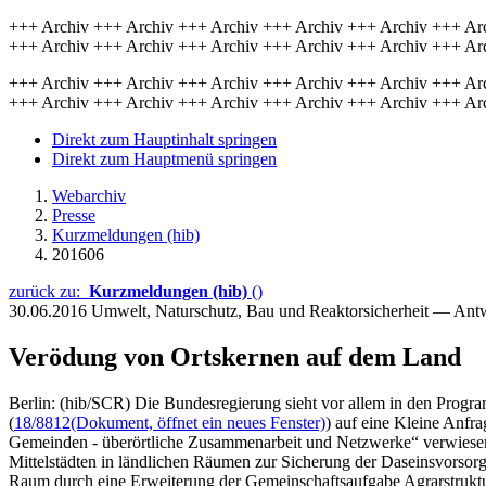
+++ Archiv +++ Archiv +++ Archiv +++ Archiv +++ Archiv +++ Ar
+++ Archiv +++ Archiv +++ Archiv +++ Archiv +++ Archiv +++ Ar
+++ Archiv +++ Archiv +++ Archiv +++ Archiv +++ Archiv +++ Ar
+++ Archiv +++ Archiv +++ Archiv +++ Archiv +++ Archiv +++ Ar
Direkt zum Hauptinhalt springen
Direkt zum Hauptmenü springen
Webarchiv
Presse
Kurzmeldungen (hib)
201606
zurück zu:
Kurzmeldungen (hib)
()
30.06.2016
Umwelt, Naturschutz, Bau und Reaktorsicherheit — Ant
Verödung von Ortskernen auf dem Land
Berlin: (hib/SCR) Die Bundesregierung sieht vor allem in den Prog
(
18/8812
(Dokument, öffnet ein neues Fenster)
) auf eine Kleine Anfr
Gemeinden - überörtliche Zusammenarbeit und Netzwerke“ verwiesen, d
Mittelstädten in ländlichen Räumen zur Sicherung der Daseinsvorsorg
Raum durch eine Erweiterung der Gemeinschaftsaufgabe Agrarstrukt