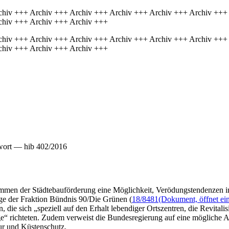
chiv +++ Archiv +++ Archiv +++ Archiv +++ Archiv +++ Archiv +++
chiv +++ Archiv +++ Archiv +++
chiv +++ Archiv +++ Archiv +++ Archiv +++ Archiv +++ Archiv +++
chiv +++ Archiv +++ Archiv +++
wort — hib 402/2016
rammen der Städtebauförderung eine Möglichkeit, Verödungstendenzen 
age der Fraktion Bündnis 90/Die Grünen (
18/8481
(Dokument, öffnet ein
ie sich „speziell auf den Erhalt lebendiger Ortszentren, die Revitali
e“ richteten. Zudem verweist die Bundesregierung auf eine mögliche A
ur und Küstenschutz.