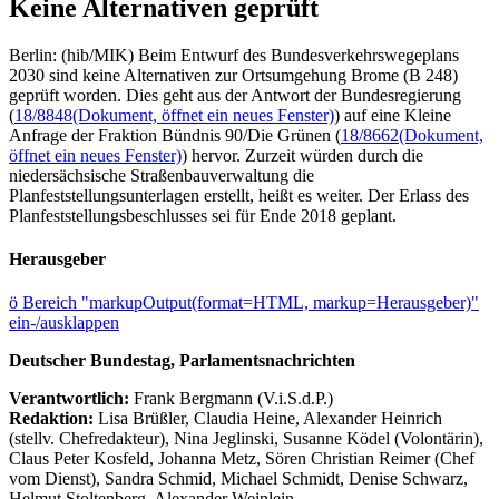
Keine Alternativen geprüft
Berlin: (hib/MIK) Beim Entwurf des Bundesverkehrswegeplans
2030 sind keine Alternativen zur Ortsumgehung Brome (B 248)
geprüft worden. Dies geht aus der Antwort der Bundesregierung
(
18/8848
(Dokument, öffnet ein neues Fenster)
) auf eine Kleine
Anfrage der Fraktion Bündnis 90/Die Grünen (
18/8662
(Dokument,
öffnet ein neues Fenster)
) hervor. Zurzeit würden durch die
niedersächsische Straßenbauverwaltung die
Planfeststellungsunterlagen erstellt, heißt es weiter. Der Erlass des
Planfeststellungsbeschlusses sei für Ende 2018 geplant.
Herausgeber
ö
Bereich "markupOutput(format=HTML, markup=Herausgeber)"
ein-/ausklappen
Deutscher Bundestag, Parlamentsnachrichten
Verantwortlich:
Frank Bergmann (V.i.S.d.P.)
Redaktion:
Lisa Brüßler, Claudia Heine, Alexander Heinrich
(stellv. Chefredakteur), Nina Jeglinski,
Susanne Ködel (Volontärin),
Claus Peter Kosfeld, Johanna Metz, Sören Christian Reimer (Chef
vom Dienst), Sandra Schmid, Michael Schmidt, Denise Schwarz,
Helmut Stoltenberg, Alexander Weinlein