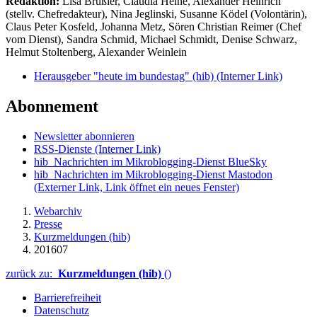
Redaktion:
Lisa Brüßler, Claudia Heine, Alexander Heinrich
(stellv. Chefredakteur), Nina Jeglinski,
Susanne Ködel (Volontärin),
Claus Peter Kosfeld, Johanna Metz, Sören Christian Reimer (Chef
vom Dienst), Sandra Schmid, Michael Schmidt, Denise Schwarz,
Helmut Stoltenberg, Alexander Weinlein
Herausgeber "heute im bundestag" (hib)
(Interner Link)
Abonnement
Newsletter abonnieren
RSS-Dienste
(Interner Link)
hib_Nachrichten im Mikroblogging-Dienst BlueSky
hib_Nachrichten im Mikroblogging-Dienst Mastodon
(Externer Link, Link öffnet ein neues Fenster)
Webarchiv
Presse
Kurzmeldungen (hib)
201607
zurück zu:
Kurzmeldungen (hib)
()
Barrierefreiheit
Datenschutz