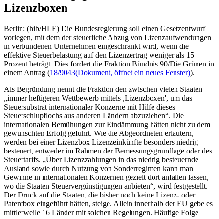
Lizenzboxen
Berlin: (hib/HLE) Die Bundesregierung soll einen Gesetzentwurf
vorlegen, mit dem der steuerliche Abzug von Lizenzaufwendungen
in verbundenen Unternehmen eingeschränkt wird, wenn die
effektive Steuerbelastung auf den Lizenzertrag weniger als 15
Prozent beträgt. Dies fordert die Fraktion Bündnis 90/Die Grünen in
einem Antrag (
18/9043
(Dokument, öffnet ein neues Fenster)
).
Als Begründung nennt die Fraktion den zwischen vielen Staaten
„immer heftigeren Wettbewerb mittels ,Lizenzboxen', um das
Steuersubstrat internationaler Konzerne mit Hilfe dieses
Steuerschlupflochs aus anderen Ländern abzuziehen“. Die
internationalen Bemühungen zur Eindämmung hätten nicht zu dem
gewünschten Erfolg geführt. Wie die Abgeordneten erläutern,
werden bei einer Lizenzbox Lizenzeinkünfte besonders niedrig
besteuert, entweder im Rahmen der Bemessungsgrundlage oder des
Steuertarifs. „Über Lizenzzahlungen in das niedrig besteuernde
Ausland sowie durch Nutzung von Sonderregimen kann man
Gewinne in internationalen Konzernen gezielt dort anfallen lassen,
wo die Staaten Steuervergünstigungen anbieten“, wird festgestellt.
Der Druck auf die Staaten, die bisher noch keine Lizenz- oder
Patentbox eingeführt hätten, steige. Allein innerhalb der EU gebe es
mittlerweile 16 Länder mit solchen Regelungen. Häufige Folge