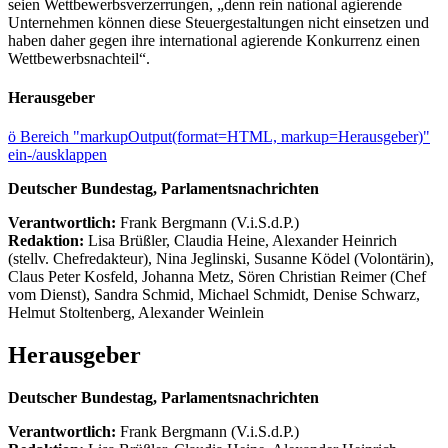
seien Wettbewerbsverzerrungen, „denn rein national agierende
Unternehmen können diese Steuergestaltungen nicht einsetzen und
haben daher gegen ihre international agierende Konkurrenz einen
Wettbewerbsnachteil“.
Herausgeber
ö
Bereich "markupOutput(format=HTML, markup=Herausgeber)"
ein-/ausklappen
Deutscher Bundestag, Parlamentsnachrichten
Verantwortlich:
Frank Bergmann (V.i.S.d.P.)
Redaktion:
Lisa Brüßler, Claudia Heine, Alexander Heinrich
(stellv. Chefredakteur), Nina Jeglinski,
Susanne Ködel (Volontärin),
Claus Peter Kosfeld, Johanna Metz, Sören Christian Reimer (Chef
vom Dienst), Sandra Schmid, Michael Schmidt, Denise Schwarz,
Helmut Stoltenberg, Alexander Weinlein
Herausgeber
Deutscher Bundestag, Parlamentsnachrichten
Verantwortlich:
Frank Bergmann (V.i.S.d.P.)