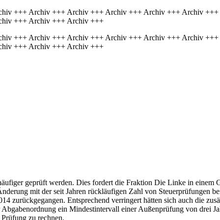
chiv +++ Archiv +++ Archiv +++ Archiv +++ Archiv +++ Archiv +++
chiv +++ Archiv +++ Archiv +++
chiv +++ Archiv +++ Archiv +++ Archiv +++ Archiv +++ Archiv +++
chiv +++ Archiv +++ Archiv +++
häufiger geprüft werden. Dies fordert die Fraktion Die Linke in einem 
derung mit der seit Jahren rückläufigen Zahl von Steuerprüfungen be
014 zurückgegangen. Entsprechend verringert hätten sich auch die zus
der Abgabenordnung ein Mindestintervall einer Außenprüfung von drei J
er Prüfung zu rechnen.