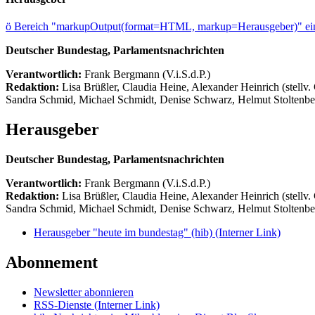
ö
Bereich "markupOutput(format=HTML, markup=Herausgeber)" ein
Deutscher Bundestag, Parlamentsnachrichten
Verantwortlich:
Frank Bergmann (V.i.S.d.P.)
Redaktion:
Lisa Brüßler, Claudia Heine, Alexander Heinrich (stellv.
Sandra Schmid, Michael Schmidt, Denise Schwarz, Helmut Stoltenbe
Herausgeber
Deutscher Bundestag, Parlamentsnachrichten
Verantwortlich:
Frank Bergmann (V.i.S.d.P.)
Redaktion:
Lisa Brüßler, Claudia Heine, Alexander Heinrich (stellv.
Sandra Schmid, Michael Schmidt, Denise Schwarz, Helmut Stoltenbe
Herausgeber "heute im bundestag" (hib)
(Interner Link)
Abonnement
Newsletter abonnieren
RSS-Dienste
(Interner Link)