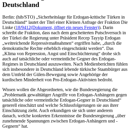
Deutschland
Berlin: (hib/STO) „Sicherheitslage für Erdogan-kritische Türken in
Deutschland“ lautet der Titel einer Kleinen Anfrage der Fraktion Die
Linke (
18/9412
(Dokument, öffnet ein neues Fenster)
). Darin
schreibt die Fraktion, dass nach dem gescheiterten Putschversuch in
der Türkei die Regierung unter Präsident Recep Tayyip Erdogan
„weitreichende Repressivmaßnahmen“ ergriffen habe, „durch die
demokratische Rechte erheblich eingeschränkt werden“. Das
„Klima von Repression, Angst und Einschüchterung“ drohe sich
auch auf tatsächliche oder vermeintliche Gegner des Erdogan-
Regimes in Deutschland auszuweiten. Nach Medienberichten fühlen
sich insbesondere in Deutschland lebende türkische Staatsbürger aus
dem Umfeld der Gülen-Bewegung sowie Angehörige der
kurdischen Minderheit von Pro-Erdogan-Aktivisten bedroht.
Wissen wollen die Abgeordneten, wie die Bundesregierung die
„Problematik gewalttätiger Angriffe von Erdogan-Anhängern gegen
tatsächliche oder vermeintliche Erdogan-Gegner in Deutschland“
generell einschätzt und welche Schlussfolgerungen sie aus ihrer
Einschätzung zieht. Auch erkundigen sie sich unter anderem
danach, welche konkreten Erkenntnisse die Bundesregierung „über
zunehmende Spannungen zwischen Erdogan-Anhängern und -
Gegnern“ hat.