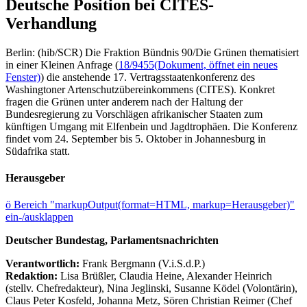
Deutsche Position bei CITES-
Verhandlung
Berlin: (hib/SCR) Die Fraktion Bündnis 90/Die Grünen thematisiert
in einer Kleinen Anfrage (
18/9455
(Dokument, öffnet ein neues
Fenster)
) die anstehende 17. Vertragsstaatenkonferenz des
Washingtoner Artenschutzübereinkommens (CITES). Konkret
fragen die Grünen unter anderem nach der Haltung der
Bundesregierung zu Vorschlägen afrikanischer Staaten zum
künftigen Umgang mit Elfenbein und Jagdtrophäen. Die Konferenz
findet vom 24. September bis 5. Oktober in Johannesburg in
Südafrika statt.
Herausgeber
ö
Bereich "markupOutput(format=HTML, markup=Herausgeber)"
ein-/ausklappen
Deutscher Bundestag, Parlamentsnachrichten
Verantwortlich:
Frank Bergmann (V.i.S.d.P.)
Redaktion:
Lisa Brüßler, Claudia Heine, Alexander Heinrich
(stellv. Chefredakteur), Nina Jeglinski,
Susanne Ködel (Volontärin),
Claus Peter Kosfeld, Johanna Metz, Sören Christian Reimer (Chef