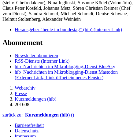
(stellv. Chefredakteur), Nina Jeglinski,
Susanne Ködel (Volontärin),
Claus Peter Kosfeld, Johanna Metz, Sören Christian Reimer (Chef
vom Dienst), Sandra Schmid, Michael Schmidt, Denise Schwarz,
Helmut Stoltenberg, Alexander Weinlein
Herausgeber "heute im bundestag" (hib)
(Interner Link)
Abonnement
Newsletter abonnieren
RSS-Dienste
(Interner Link)
hib_Nachrichten im Mikroblogging-Dienst BlueSky
hib_Nachrichten im Mikroblogging-Dienst Mastodon
(Externer Link, Link öffnet ein neues Fenster)
Webarchiv
Presse
Kurzmeldungen (hib)
201608
zurück zu:
Kurzmeldungen (hib)
()
Barrierefreiheit
Datenschutz
Impressum