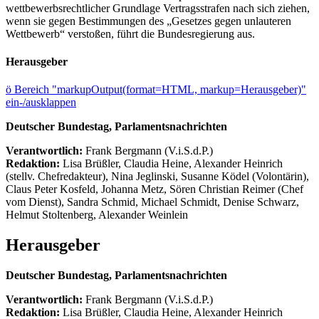
wettbewerbsrechtlicher Grundlage Vertragsstrafen nach sich ziehen,
wenn sie gegen Bestimmungen des „Gesetzes gegen unlauteren
Wettbewerb“ verstoßen, führt die Bundesregierung aus.
Herausgeber
ö
Bereich "markupOutput(format=HTML, markup=Herausgeber)"
ein-/ausklappen
Deutscher Bundestag, Parlamentsnachrichten
Verantwortlich:
Frank Bergmann (V.i.S.d.P.)
Redaktion:
Lisa Brüßler, Claudia Heine, Alexander Heinrich
(stellv. Chefredakteur), Nina Jeglinski,
Susanne Ködel (Volontärin),
Claus Peter Kosfeld, Johanna Metz, Sören Christian Reimer (Chef
vom Dienst), Sandra Schmid, Michael Schmidt, Denise Schwarz,
Helmut Stoltenberg, Alexander Weinlein
Herausgeber
Deutscher Bundestag, Parlamentsnachrichten
Verantwortlich:
Frank Bergmann (V.i.S.d.P.)
Redaktion:
Lisa Brüßler, Claudia Heine, Alexander Heinrich