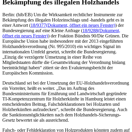
Bekämpfung des illegalen Holzhandels
Berlin: (hib/EB) Um die Wirksamkeit rechtlicher Instrumente zur
Bekämpfung des illegalen Holzeinschlags und -handels geht es in
einer Antwort (
18/9377
(Dokument, öffnet ein neues Fenster)
) der
Bundesregierung auf eine Kleine Anfrage (
18/9288
(Dokument,
öffnet ein neues Fenster)
) der Fraktion Bündnis 90/Die Grünen. Die
Europäische Union habe insbesondere mit der 2013 eingeführten
Holzhandelsverordnung (Nr. 995/2010) ein wichtiges Signal im
internationalen Umfeld gesetzt, schreibt die Bundesregierung.
„Einzig die verzögerte Umsetzung in einer Reihe von
Mitgliedstaaten dürfte die Gesamtwirkung der Verordnung bislang
beeinträchtigt haben“ zitiert sie den Evaluierungsbericht der
Europäischen Kommission.
Deutschland sei bei der Umsetzung der EU-Holzhandelsverordnung
ein Vorreiter, heißt es weiter. „Das im Auftrag des
Bundesministeriums für Ernährung und Landwirtschaft gegründete
TI-Kompetenzzentrum für Holzherkünfte in Hamburg leistet einen
entscheidenden Beitrag, Falschdeklarationen bei Holzarten und
Holzherkünften aufzudecken“, schreibt die Bundesregierung. Auch
die Sanktionsmöglichkeiten nach dem Holzhandels-Sicherungs-
Gesetz bewertet sie als ausreichend.
Falsch- oder Fehldeklaration von Holzprodukten könnten zudem auf