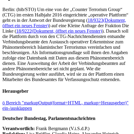
Berlin: (hib/STO) Um eine von der „Counter Terrorism Group“
(CTG) im ersten Halbjahr 2016 eingerichtete „operative Plattform“
geht es in der Antwort der Bundesregierung (
18/9323
(Dokument,
öffnet ein neues Fenster)
) auf eine Kleine Anfrage der Fraktion Die
Linke (
18/9222
(Dokument, öffnet ein neues Fenster)
). Danach soll
die Plattform durch von den CTG-Nachrichtendiensten entsandte
Verbindungsbeamte den Austausch operativer Erkenntnisse zum
Phänomenbereich Islamistischer Terrorismus vereinfachen und
beschleunigen. Als Informationsgrundlage soll ihnen den Angaben
zufolge eine Datenbank mit Daten aus diesem Phänomenbereich
dienen. Eine Ausweitung der Arbeit der Verbindungsbeamten auf
andere Phänomenbereiche sei nicht geplant. Wie die
Bundesregierung weiter ausführt, wird sie zu der Plattform einen
Mitarbeiter des Bundesamtes für Verfassungsschutz entsenden.
Herausgeber
ö
Bereich "markupOutput(format=HTML, markup=Herausgeber)"
ein-/ausklappen
Deutscher Bundestag, Parlamentsnachrichten
Verantwortlich:
Frank Bergmann (V.i.S.d.P.)
Redaktion:
Lisa Brüßler, Claudia Heine, Alexander Heinrich