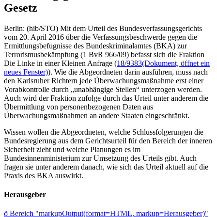
Gesetz
Berlin: (hib/STO) Mit dem Urteil des Bundesverfassungsgerichts
vom 20. April 2016 über die Verfassungsbeschwerde gegen die
Ermittlungsbefugnisse des Bundeskriminalamtes (BKA) zur
Terrorismusbekämpfung (1 BvR 966/09) befasst sich die Fraktion
Die Linke in einer Kleinen Anfrage (
18/9383
(Dokument, öffnet ein
neues Fenster)
). Wie die Abgeordneten darin ausführen, muss nach
den Karlsruher Richtern jede Überwachungsmaßnahme erst einer
Vorabkontrolle durch „unabhängige Stellen“ unterzogen werden.
Auch wird der Fraktion zufolge durch das Urteil unter anderem die
Übermittlung von personenbezogenen Daten aus
Überwachungsmaßnahmen an andere Staaten eingeschränkt.
Wissen wollen die Abgeordneten, welche Schlussfolgerungen die
Bundesregierung aus dem Gerichtsurteil für den Bereich der inneren
Sicherheit zieht und welche Planungen es im
Bundesinnenministerium zur Umsetzung des Urteils gibt. Auch
fragen sie unter anderem danach, wie sich das Urteil aktuell auf die
Praxis des BKA auswirkt.
Herausgeber
ö
Bereich "markupOutput(format=HTML, markup=Herausgeber)"