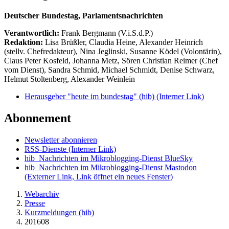
Deutscher Bundestag, Parlamentsnachrichten
Verantwortlich:
Frank Bergmann (V.i.S.d.P.)
Redaktion:
Lisa Brüßler, Claudia Heine, Alexander Heinrich
(stellv. Chefredakteur), Nina Jeglinski,
Susanne Ködel (Volontärin),
Claus Peter Kosfeld, Johanna Metz, Sören Christian Reimer (Chef
vom Dienst), Sandra Schmid, Michael Schmidt, Denise Schwarz,
Helmut Stoltenberg, Alexander Weinlein
Herausgeber "heute im bundestag" (hib)
(Interner Link)
Abonnement
Newsletter abonnieren
RSS-Dienste
(Interner Link)
hib_Nachrichten im Mikroblogging-Dienst BlueSky
hib_Nachrichten im Mikroblogging-Dienst Mastodon
(Externer Link, Link öffnet ein neues Fenster)
Webarchiv
Presse
Kurzmeldungen (hib)
201608