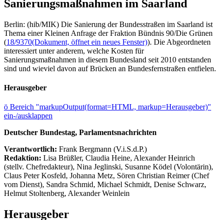
Sanierungsmaßnahmen im Saarland
Berlin: (hib/MIK) Die Sanierung der Bundesstraßen im Saarland ist
Thema einer Kleinen Anfrage der Fraktion Bündnis 90/Die Grünen
(
18/9370
(Dokument, öffnet ein neues Fenster)
). Die Abgeordneten
interessiert unter anderem, welche Kosten für
Sanierungsmaßnahmen in diesem Bundesland seit 2010 entstanden
sind und wieviel davon auf Brücken an Bundesfernstraßen entfielen.
Herausgeber
ö
Bereich "markupOutput(format=HTML, markup=Herausgeber)"
ein-/ausklappen
Deutscher Bundestag, Parlamentsnachrichten
Verantwortlich:
Frank Bergmann (V.i.S.d.P.)
Redaktion:
Lisa Brüßler, Claudia Heine, Alexander Heinrich
(stellv. Chefredakteur), Nina Jeglinski,
Susanne Ködel (Volontärin),
Claus Peter Kosfeld, Johanna Metz, Sören Christian Reimer (Chef
vom Dienst), Sandra Schmid, Michael Schmidt, Denise Schwarz,
Helmut Stoltenberg, Alexander Weinlein
Herausgeber