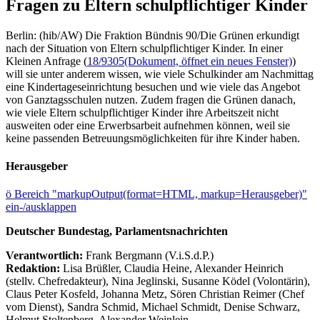
Fragen zu Eltern schulpflichtiger Kinder
Berlin: (hib/AW) Die Fraktion Bündnis 90/Die Grünen erkundigt
nach der Situation von Eltern schulpflichtiger Kinder. In einer
Kleinen Anfrage (
18/9305
(Dokument, öffnet ein neues Fenster)
)
will sie unter anderem wissen, wie viele Schulkinder am Nachmittag
eine Kindertageseinrichtung besuchen und wie viele das Angebot
von Ganztagsschulen nutzen. Zudem fragen die Grünen danach,
wie viele Eltern schulpflichtiger Kinder ihre Arbeitszeit nicht
ausweiten oder eine Erwerbsarbeit aufnehmen können, weil sie
keine passenden Betreuungsmöglichkeiten für ihre Kinder haben.
Herausgeber
ö
Bereich "markupOutput(format=HTML, markup=Herausgeber)"
ein-/ausklappen
Deutscher Bundestag, Parlamentsnachrichten
Verantwortlich:
Frank Bergmann (V.i.S.d.P.)
Redaktion:
Lisa Brüßler, Claudia Heine, Alexander Heinrich
(stellv. Chefredakteur), Nina Jeglinski,
Susanne Ködel (Volontärin),
Claus Peter Kosfeld, Johanna Metz, Sören Christian Reimer (Chef
vom Dienst), Sandra Schmid, Michael Schmidt, Denise Schwarz,
Helmut Stoltenberg, Alexander Weinlein