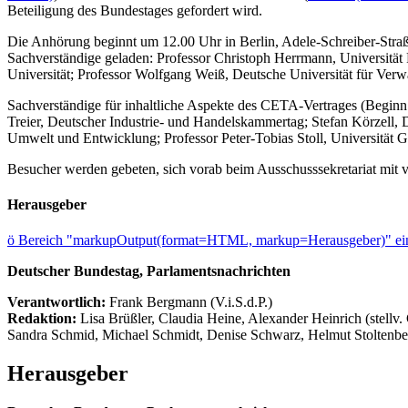
Beteiligung des Bundestages gefordert wird.
Die Anhörung beginnt um 12.00 Uhr in Berlin, Adele-Schreiber-Straß
Sachverständige geladen: Professor Christoph Herrmann, Universität P
Universität; Professor Wolfgang Weiß, Deutsche Universität für Verwa
Sachverständige für inhaltliche Aspekte des CETA-Vertrages (Begi
Treier, Deutscher Industrie- und Handelskammertag; Stefan Körzel
Umwelt und Entwicklung; Professor Peter-Tobias Stoll, Universität 
Besucher werden gebeten, sich vorab beim Ausschusssekretariat mit
Herausgeber
ö
Bereich "markupOutput(format=HTML, markup=Herausgeber)" ein
Deutscher Bundestag, Parlamentsnachrichten
Verantwortlich:
Frank Bergmann (V.i.S.d.P.)
Redaktion:
Lisa Brüßler, Claudia Heine, Alexander Heinrich (stellv.
Sandra Schmid, Michael Schmidt, Denise Schwarz, Helmut Stoltenbe
Herausgeber