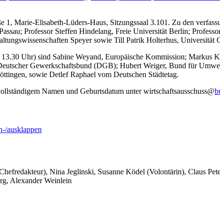
e 1, Marie-Elisabeth-Lüders-Haus, Sitzungssaal 3.101. Zu den verfassu
assau; Professor Steffen Hindelang, Freie Universität Berlin; Professo
ltungswissenschaften Speyer sowie Till Patrik Holterhus, Universität 
nn 13.30 Uhr) sind Sabine Weyand, Europäische Kommission; Markus K
l, Deutscher Gewerkschaftsbund (DGB); Hubert Weiger, Bund für Umw
Göttingen, sowie Detlef Raphael vom Deutschen Städtetag.
 vollständigem Namen und Geburtsdatum unter wirtschaftsausschuss@
b
-/ausklappen
 Chefredakteur), Nina Jeglinski,
Susanne Ködel (Volontärin),
Claus Pet
rg, Alexander Weinlein