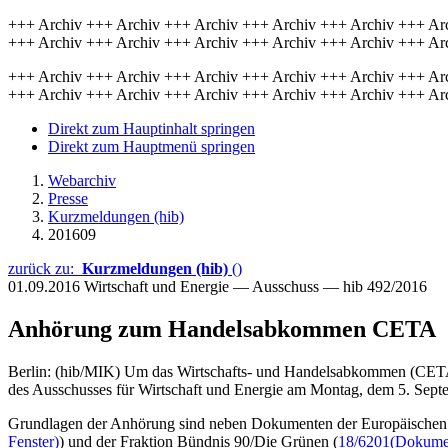
+++ Archiv +++ Archiv +++ Archiv +++ Archiv +++ Archiv +++ Ar
+++ Archiv +++ Archiv +++ Archiv +++ Archiv +++ Archiv +++ Ar
+++ Archiv +++ Archiv +++ Archiv +++ Archiv +++ Archiv +++ Ar
+++ Archiv +++ Archiv +++ Archiv +++ Archiv +++ Archiv +++ Ar
Direkt zum Hauptinhalt springen
Direkt zum Hauptmenü springen
Webarchiv
Presse
Kurzmeldungen (hib)
201609
zurück zu:
Kurzmeldungen (hib)
()
01.09.2016
Wirtschaft und Energie — Ausschuss — hib 492/2016
Anhörung zum Handelsabkommen CETA
Berlin: (hib/MIK) Um das Wirtschafts- und Handelsabkommen (CETA) z
des Ausschusses für Wirtschaft und Energie am Montag, dem 5. Sept
Grundlagen der Anhörung sind neben Dokumenten der Europäischen U
Fenster)
) und der Fraktion Bündnis 90/Die Grünen (
18/6201
(Dokumen