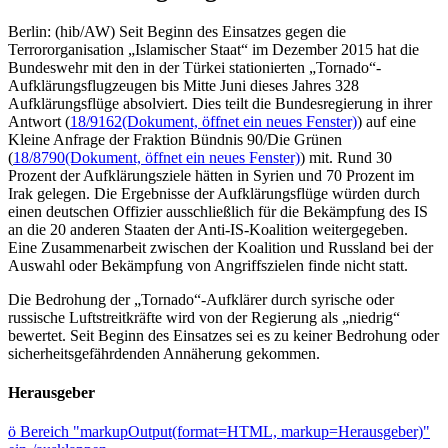
Berlin: (hib/AW) Seit Beginn des Einsatzes gegen die
Terrororganisation „Islamischer Staat“ im Dezember 2015 hat die
Bundeswehr mit den in der Türkei stationierten „Tornado“-
Aufklärungsflugzeugen bis Mitte Juni dieses Jahres 328
Aufklärungsflüge absolviert. Dies teilt die Bundesregierung in ihrer
Antwort (
18/9162
(Dokument, öffnet ein neues Fenster)
) auf eine
Kleine Anfrage der Fraktion Bündnis 90/Die Grünen
(
18/8790
(Dokument, öffnet ein neues Fenster)
) mit. Rund 30
Prozent der Aufklärungsziele hätten in Syrien und 70 Prozent im
Irak gelegen. Die Ergebnisse der Aufklärungsflüge würden durch
einen deutschen Offizier ausschließlich für die Bekämpfung des IS
an die 20 anderen Staaten der Anti-IS-Koalition weitergegeben.
Eine Zusammenarbeit zwischen der Koalition und Russland bei der
Auswahl oder Bekämpfung von Angriffszielen finde nicht statt.
Die Bedrohung der „Tornado“-Aufklärer durch syrische oder
russische Luftstreitkräfte wird von der Regierung als „niedrig“
bewertet. Seit Beginn des Einsatzes sei es zu keiner Bedrohung oder
sicherheitsgefährdenden Annäherung gekommen.
Herausgeber
ö
Bereich "markupOutput(format=HTML, markup=Herausgeber)"