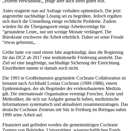
,,extrem verwundbar„, präge aber auch ihren guten Ruf.
Antes reagierte nun auf Anfrage verhalten optimistisch. Die jetzt
angestrebte nachhaltige Lösung sei zu begrüßen. Jedoch ergäben
sich durch die Umstellung einige rechtliche Probleme. Zudem
würden für die Übergangszeit einige Arbeitsverträge für
“gestandene Leute„ nur um wenige Monate verlängert. Die
Bürokratie erschwere die Arbeit erheblich. Daher sei seine Freude
“etwas gebremst„.
Gröhe hatte vor rund einem Jahr angekündigt, dass die Regierung
für das DCZ ab 2017 eine institutionelle Förderung anstrebt. Das
Ziel sei eine langfristige, nachhaltige Sicherung der Einrichtung.
Einzelheiten nannte er damals noch nicht.
Die 1993 in Großbritannien gegründete Cochrane Collaboration ist
benannt nach Archibald Leman Cochrane (1909-1988), einem
Epidemiologen, der als Begründer der evidenzbasierten Medizin
gilt. Die internationale Organisation vereinigt Forscher, Ärzte und
Methodiker, die sich zur Aufgabe gemacht haben, medizinische
Informationen systematisch und aktualisiert zusammenzutragen. Das
deutsche Cochrane Zentrum mit Sitz in Freiburg im Breisgau nahm
1999 seine Arbeit auf.
Finanziert und gefördert werden die gemeinnützigen Cochrane
Zentren von Behörden, Universitäten, wissenschaftlichen Fonds,