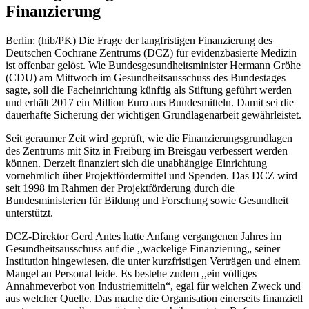
Finanzierung
Berlin: (hib/PK) Die Frage der langfristigen Finanzierung des
Deutschen Cochrane Zentrums (DCZ) für evidenzbasierte Medizin
ist offenbar gelöst. Wie Bundesgesundheitsminister Hermann Gröhe
(CDU) am Mittwoch im Gesundheitsausschuss des Bundestages
sagte, soll die Facheinrichtung künftig als Stiftung geführt werden
und erhält 2017 ein Million Euro aus Bundesmitteln. Damit sei die
dauerhafte Sicherung der wichtigen Grundlagenarbeit gewährleistet.
Seit geraumer Zeit wird geprüft, wie die Finanzierungsgrundlagen
des Zentrums mit Sitz in Freiburg im Breisgau verbessert werden
können. Derzeit finanziert sich die unabhängige Einrichtung
vornehmlich über Projektfördermittel und Spenden. Das DCZ wird
seit 1998 im Rahmen der Projektförderung durch die
Bundesministerien für Bildung und Forschung sowie Gesundheit
unterstützt.
DCZ-Direktor Gerd Antes hatte Anfang vergangenen Jahres im
Gesundheitsausschuss auf die ,,wackelige Finanzierung„ seiner
Institution hingewiesen, die unter kurzfristigen Verträgen und einem
Mangel an Personal leide. Es bestehe zudem ,,ein völliges
Annahmeverbot von Industriemitteln“, egal für welchen Zweck und
aus welcher Quelle. Das mache die Organisation einerseits finanziell